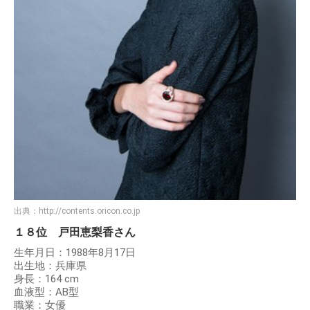
出典：
http://contents.oricon.co.jp
１８位 戸田恵梨香さん
生年月日：1988年8月17日
出生地：兵庫県
身長：164 cm
血液型：AB型
職業：女優