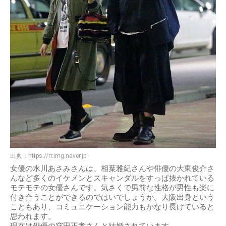
出典：
https://rr.img.naver.jp
女優の水川あさみさんは、相葉雅紀さんや俳優の大東俊介さ
んなど多くのイケメンとスキャンダルをすっぱ抜かれている
モテモテの女優さんです。気さくで男前な性格が男性も楽に
付き合うことができるのではいでしょうか。大阪出身という
こともあり、コミュニケーション能力もかなり長けていると
思われます。