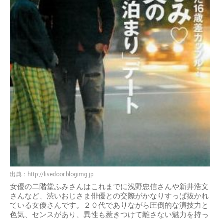
出典：
http://livedoor.blogimg.jp
女優の二階堂ふみさんはこれまでに浅野忠信さんや新井浩文
さんなど、渋いおじさま俳優との交際がかなりすっぱ抜かれ
ている女優さんです。２０代でありながら圧倒的な演技力と
色気、センスがあり、異性も惹きつけて離さない魅力を持っ