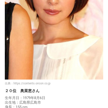
出典：
https://contents.oricon.co.jp
２０位 奥菜恵さん
生年月日：1979年8月6日
出生地：広島県広島市
身長：155 cm