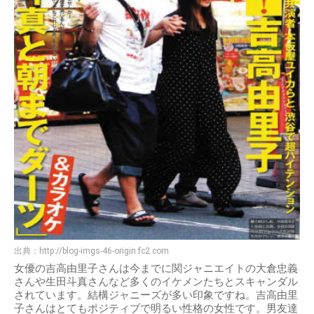
出典：
http://blog-imgs-46-origin.fc2.com
女優の吉高由里子さんは今までに関ジャニエイトの大倉忠義
さんや生田斗真さんなど多くのイケメンたちとスキャンダル
されています。結構ジャニーズが多い印象ですね。吉高由里
子さんはとてもポジティブで明るい性格の女性です。男友達