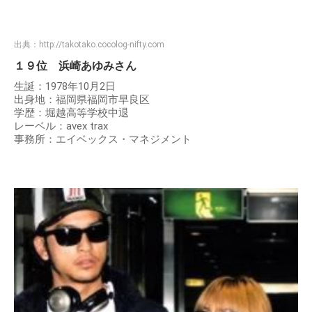
出典：
http://takotako.cocolog-nifty.com
１９位 浜崎あゆみさん
生誕：1978年10月2日
出身地：福岡県福岡市早良区
学歴：堀越高等学校中退
レーベル：avex trax
事務所：エイベックス・マネジメント