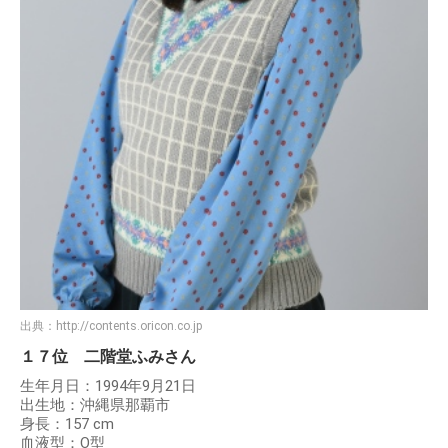
出典：
http://contents.oricon.co.jp
１７位 二階堂ふみさん
生年月日：1994年9月21日
出生地：沖縄県那覇市
身長：157 cm
血液型：O型