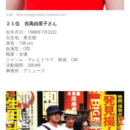
出典：
http://image.news.livedoor.com
２１位 吉高由里子さん
生年月日：1988年7月22日
出生地：東京都
身長：158 cm
血液型：O型
職業：女優
ジャンル：テレビドラマ、映画、CM
活動期間：2004年
事務所：アミューズ