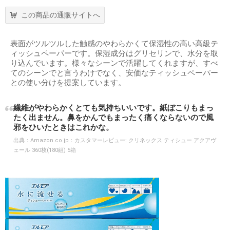
この商品の通販サイトへ
表面がツルツルした触感のやわらかくて保湿性の高い高級テ
ィッシュペーパーです。保湿成分はグリセリンで、水分を取
り込んでいます。様々なシーンで活躍してくれますが、すべ
てのシーンでと言うわけでなく、安価なティッシュペーパー
との使い分けを提案しています。
繊維がやわらかくとても気持ちいいです。紙ぼこりもまっ
たく出ません。鼻をかんでもまったく痛くならないので風
邪をひいたときはこれかな。
出典：
Amazon.co.jp：カスタマーレビュー: クリネックス ティシュー アクアヴ
ェール 360枚(180組) 5箱