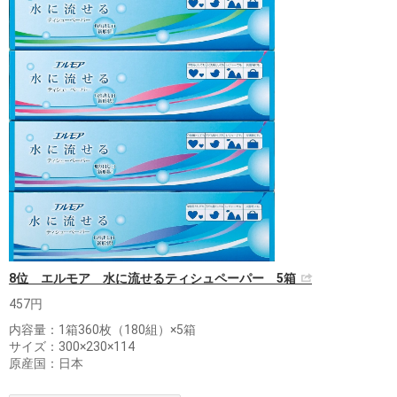
8位 エルモア 水に流せるティシュペーパー 5箱
457円
内容量：1箱360枚（180組）×5箱
サイズ：300×230×114
原産国：日本