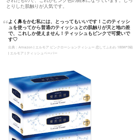
されたもので、これがピンク色の由来になっています。しっ
とりした肌触りが人気です。
よく鼻をかむ私には、とっってもいいです！このティッシ
ュを使ってから普通のティッシュとの肌触りが天と地の差
で、これしか使えません！ティッシュもピンクで可愛いで
す♡
出典：
Amazon | エルモア ピンクローションティシュー 恋してふわわ 180W*3箱
| エルモア | ティッシュペーパー