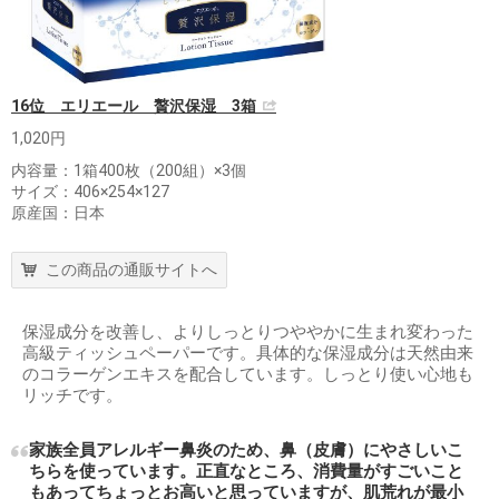
16位 エリエール 贅沢保湿 3箱
1,020円
内容量：1箱400枚（200組）×3個
サイズ：406×254×127
原産国：日本
この商品の通販サイトへ
保湿成分を改善し、よりしっとりつややかに生まれ変わった
高級ティッシュペーパーです。具体的な保湿成分は天然由来
のコラーゲンエキスを配合しています。しっとり使い心地も
リッチです。
家族全員アレルギー鼻炎のため、鼻（皮膚）にやさしいこ
ちらを使っています。正直なところ、消費量がすごいこと
もあってちょっとお高いと思っていますが、肌荒れが最小