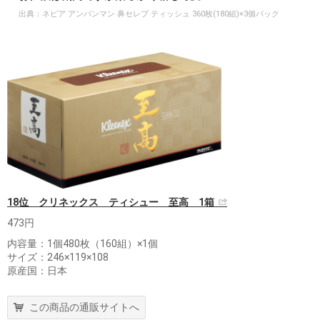
出典：
ネピア アンパンマン 鼻セレブ ティッシュ 360枚(180組)×3個パック
18位 クリネックス ティシュー 至高 1箱
473円
内容量：1個480枚（160組）×1個
サイズ：246×119×108
原産国：日本
この商品の通販サイトへ