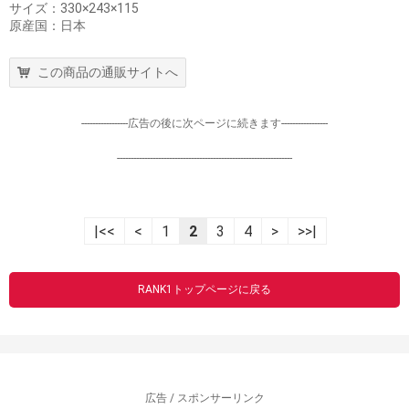
サイズ：330×243×115
原産国：日本
この商品の通販サイトへ
-----------------広告の後に次ページに続きます-----------------
----------------------------------------------------------------
|<<
<
1
2
3
4
>
>>|
RANK1トップページに戻る
広告 / スポンサーリンク