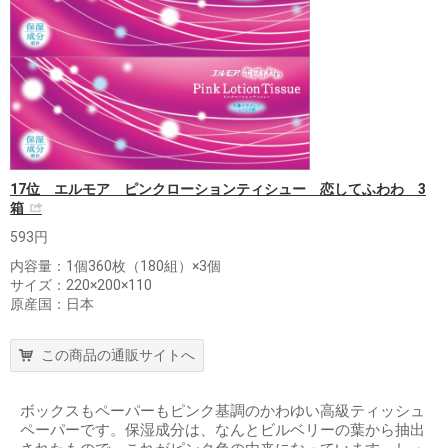
17位 エルモア ピンクローションティシュー 恋してふわわ 3
箱
593円
内容量：1個360枚（180組）×3個
サイズ：220×200×110
原産国：日本
この商品の通販サイトへ
ボックスもペーパーもピンク基調のかわゆい高級ティッシュ
ペーパーです。保湿成分は、なんとビルベリーの葉から抽出