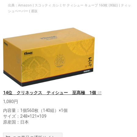
出典：
Amazon | スコッティ カシミヤ ティシュー キューブ 160枚 (80組) | ティッ
シュペーパー | 通販
14位 クリネックス ティシュー 至髙極 1個
1,080円
内容量：1個560枚（140組）×1個
サイズ：248×121×109
原産国：日本