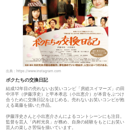
出典：
https://www.instagram.com
ボクたちの交換日記
結成12年目の売れないお笑いコンビ「房総スイマーズ」の田
中洋平（伊藤淳史）と甲本孝志（小出恵介）が本音をぶつけ
合うために交換日記をはじめる。売れないお笑いコンビが抱
える葛藤を描いた作品。
伊藤淳史さんと小出恵介さんによるコントシーンにも注目。
監督を芸人「内村光良」が務め、自身の経験をもとにお笑い
芸人の楽しさ苦悩を描いています。