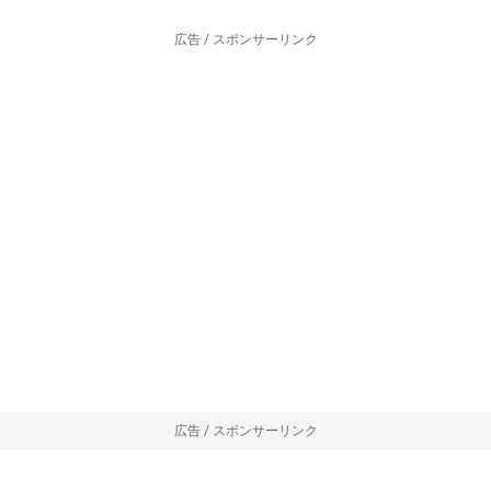
広告 / スポンサーリンク
広告 / スポンサーリンク