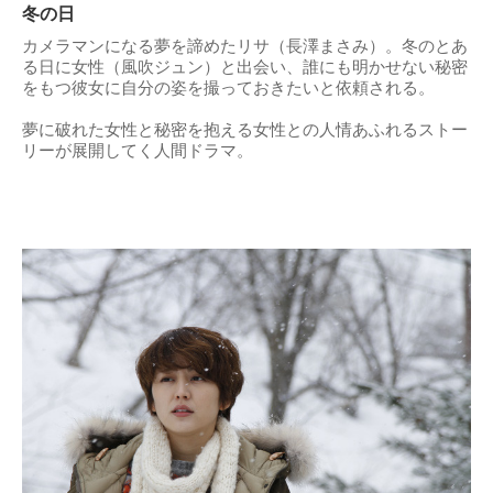
冬の日
カメラマンになる夢を諦めたリサ（長澤まさみ）。冬のとあ
る日に女性（風吹ジュン）と出会い、誰にも明かせない秘密
をもつ彼女に自分の姿を撮っておきたいと依頼される。
夢に破れた女性と秘密を抱える女性との人情あふれるストー
リーが展開してく人間ドラマ。