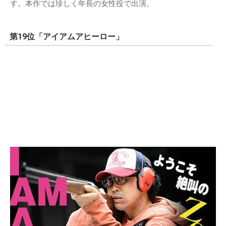
す。本作では珍しく年長の女性役で出演。
第19位「アイアムアヒーロー」