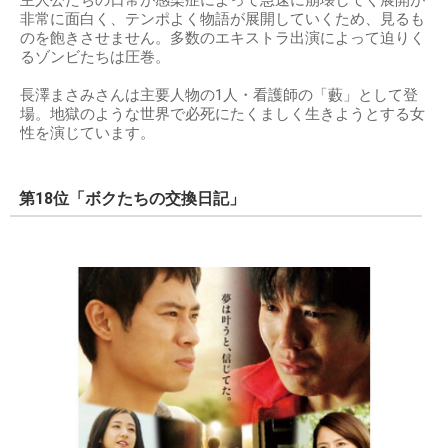
主人公たちの日常が感染症によって急速に崩壊してく展開が
非常に面白く、テンポよく物語が展開していくため、見るも
のを飽きさせません。多数のエキストラ出演によって迫りく
るゾンビたちは圧巻。
長澤まさみさんは主要人物の1人・看護師の「藪」として登
場。地獄のような世界で必死にたくましく生きようとする女
性を演じています。
第18位「ボクたちの交換日記」