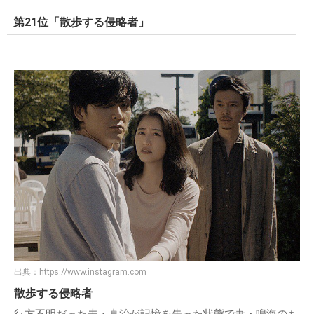
第21位「散歩する侵略者」
出典：
https://www.instagram.com
散歩する侵略者
行方不明だった夫・真治が記憶を失った状態で妻・鳴海のも