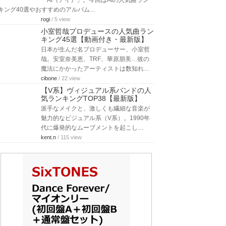
「AI（アイ）」。今回はAIの人気曲ラン
キング40選やおすすめのアルバム…
rogi
/ 5 view
小室哲哉プロデュースの人気曲ラン
キング45選【動画付き・最新版】
日本が生んだ名プロデューサー、小室哲
哉。安室奈美恵、TRF、華原朋美…彼の
魔法にかかったアーティストは数知れ…
cibone
/ 22 view
【V系】ヴィジュアル系バンドの人
気ランキングTOP38【最新版】
派手なメイクと、激しくも繊細な音楽が
魅力的なビジュアル系（V系）。1990年
代に爆発的なムーブメントを起こし…
kent.n
/ 115 view