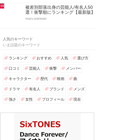
15
被差別部落出身の芸能人/有名人50
選！衝撃順にランキング【最新版】
maru.wanwan
人気のキーワード
いま話題のキーワード
ランキング
おすすめ
人気
選び方
口コミ
芸能人
衝撃
メンバー
キャラクター
歴代
映画
曲
ドラマ
有名人
ブランド
メンズ
強さ
女性
プロフィール
現在