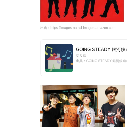
出典：
https://images-na.ssl-images-amazon.com
GOING STEADY 銀河鉄道
切り絵
出典：GOING STEADY 銀河鉄道の夜