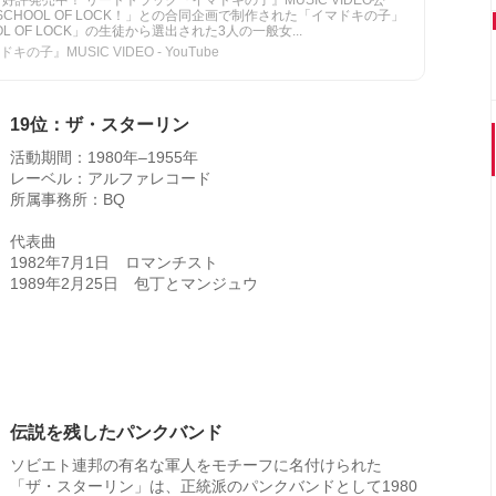
」好評発売中！ リードトラック『イマドキの子』MUSIC VIDEO公
8局「SCHOOL OF LOCK！」との合同企画で制作された「イマドキの子」
OOL OF LOCK」の生徒から選出された3人の一般女...
』MUSIC VIDEO - YouTube
19位：ザ・スターリン
活動期間：1980年–1955年
レーベル：アルファレコード
所属事務所：BQ
代表曲
1982年7月1日 ロマンチスト
1989年2月25日 包丁とマンジュウ
伝説を残したパンクバンド
ソビエト連邦の有名な軍人をモチーフに名付けられた
「ザ・スターリン」は、正統派のパンクバンドとして1980