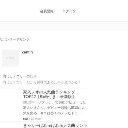
会員登録
ログイン
スポンサードリンク
kent.n
同じカテゴリーの記事
同じカテゴリーだから興味のある記事が見つかる！
家入レオの人気曲ランキング
TOP42【動画付き・最新版】
2012年「サブリナ」で突如デビューした
家入レオさん。デビュー以降も順調に人
気を集め、今では多くのテレビドラ…
rogi
/ 10 view
きゃりーぱみゅぱみゅ人気曲ランキ