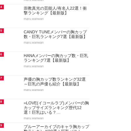
4
崇教真光の芸能人/有名人22選！衝
撃ランキング【最新版】
maru.wanwan
5
CANDY TUNEメンバーの胸カップ
数・巨乳ランキング7選【最新版】
maru.wanwan
6
HANAメンバーの胸カップ数・巨乳
ランキング7選【最新版】
maru.wanwan
7
声優の胸カップ数ランキング32選
～巨乳の声優も紹介【最新版】
maru.wanwan
8
=LOVE(イコールラブ)メンバーの胸
カップサイズランキング歴代12
選！巨乳はいる？…
maru.wanwan
9
ブルーアーカイブのキャラ胸カップ