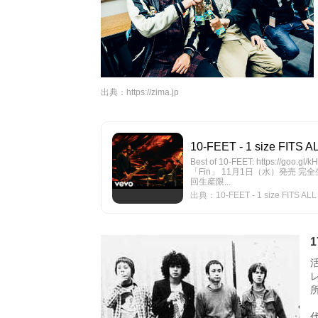
出典：
https://zima.jp
10-FEET - 1 size FITS A
Best of 10-FEET: https://goo.gl
「Fin」 11月1日（水）発売 完全生
回生産限...
出典：10-FEET - 1 size FITS ALL
1
活
レ