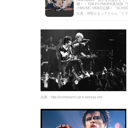
New Album「幼さを入院させて
開！！ TOKYO FM/JFN系3
のMUSIC VIDEO公開！「SCH
出典：神聖かまってちゃん『イマドキの子
出典：
http://coolsearch.up.n.seesaa.net