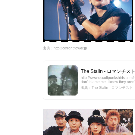
出典：
http://cdfront.tower.jp
The Stalin - ロマンチスト 
http://www.occultpunkshirts.com/s
don't blame me. I know they aren't
出典：The Stalin - ロマンチスト -