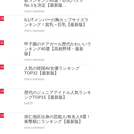
数ランキング80選！巨乳バスト
No.1を決定【最新版…
maru.wanwan
10
ILLITメンバーの胸カップサイズラ
ンキング！貧乳～巨乳【最新版】
maru.wanwan
11
甲子園のチアガール歴代かわいいラ
ンキング40選【高校野球・最新
版】
maru.wanwan
12
人気の韓国AV女優ランキング
TOP32【最新版】
maru.wanwan
13
歴代のジュニアアイドル人気ランキ
ングTOP15【最新版】
kii428
14
崇仁地区出身の芸能人/有名人9選！
衝撃順にランキング【最新版】
maru.wanwan