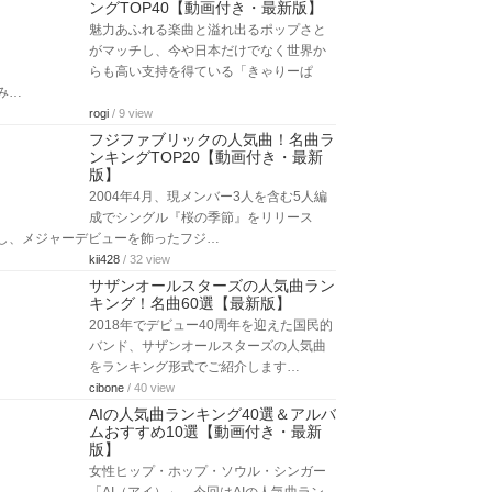
ングTOP40【動画付き・最新版】
魅力あふれる楽曲と溢れ出るポップさと
がマッチし、今や日本だけでなく世界か
らも高い支持を得ている「きゃりーぱ
み…
rogi
/ 9 view
フジファブリックの人気曲！名曲ラ
ンキングTOP20【動画付き・最新
版】
2004年4月、現メンバー3人を含む5人編
成でシングル『桜の季節』をリリース
し、メジャーデビューを飾ったフジ…
kii428
/ 32 view
サザンオールスターズの人気曲ラン
キング！名曲60選【最新版】
2018年でデビュー40周年を迎えた国民的
バンド、サザンオールスターズの人気曲
をランキング形式でご紹介します…
cibone
/ 40 view
AIの人気曲ランキング40選＆アルバ
ムおすすめ10選【動画付き・最新
版】
女性ヒップ・ホップ・ソウル・シンガー