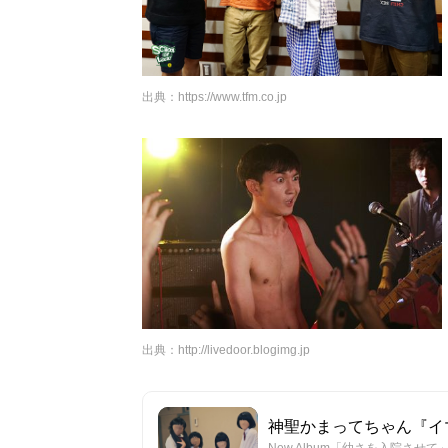
出典：
https://www.tfm.co.jp
出典：
http://livedoor.blogimg.jp
神聖かまってちゃん『イマドキの