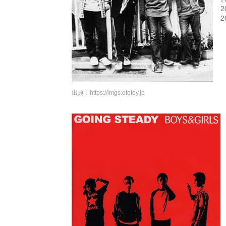
出典：
https://imgs.ototoy.jp