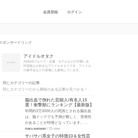
会員登録
ログイン
スポンサードリンク
アイドルオタク
AKB48グループ・女優・モデルなどの可愛い女
性芸能人が好きなアイドルオタクです。アイドル
の握手会などの現場にも参戦しています。
同じカテゴリーの記事
同じカテゴリーだから興味のある記事が見つかる！
脳出血で倒れた芸能人/有名人15
選！衝撃順にランキング【最新版】
年間約3万3000人の死因とされる脳出血
は、脳ドックでも予測が難しく、突発性
があることが特徴となっています。…
maru.wanwan
/ 33 view
サバサバ系女子の特徴10＆女性芸