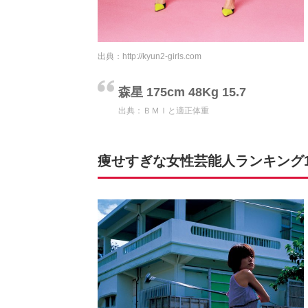
出典：
http://kyun2-girls.com
森星 175cm 48Kg 15.7
出典：
ＢＭＩと適正体重
痩せすぎな女性芸能人ランキング