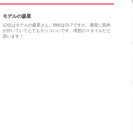
モデルの森星
12位はモデルの森星さん。BMIは15.7ですが、適度に筋肉
が付いていてとてもカッコいいです。理想のスタイルだと
思います！