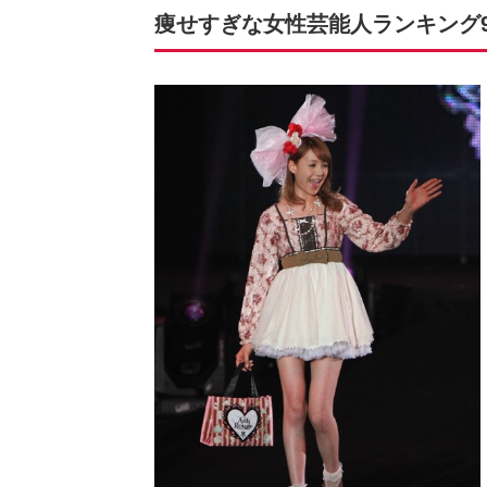
痩せすぎな女性芸能人ランキング