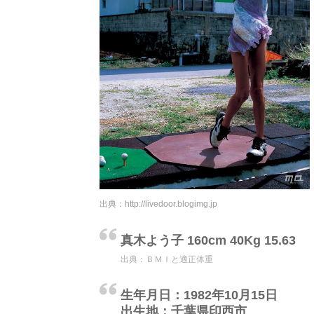
出典：
http://livedoor.blogimg.jp
真木よう子 160cm 40Kg 15.63
出典：
ＢＭＩと適正体重
生年月日：1982年10月15日
出生地：千葉県印西市