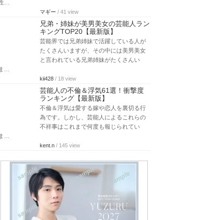
性…
マギー
/ 41 view
兄弟・姉妹が美男美女の芸能人ラン
キングTOP20【最新版】
芸能界では兄弟姉妹で活躍している人が
たくさんいますが、その中には美男美女
と言われている兄弟姉妹がたくさんい
ま…
kii428
/ 18 view
芸能人の不倫＆浮気61選！衝撃度
ランキング【最新版】
不倫＆浮気は愛する嫁や恋人を裏切る行
為です。しかし、芸能人によるこれらの
不祥事はこれまで何度も報じられてい
ま…
kent.n
/ 145 view