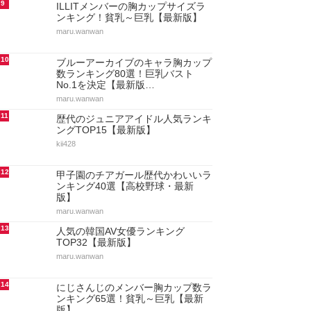
9
ILLITメンバーの胸カップサイズラ
ンキング！貧乳～巨乳【最新版】
maru.wanwan
10
ブルーアーカイブのキャラ胸カップ
数ランキング80選！巨乳バスト
No.1を決定【最新版…
maru.wanwan
11
歴代のジュニアアイドル人気ランキ
ングTOP15【最新版】
kii428
12
甲子園のチアガール歴代かわいいラ
ンキング40選【高校野球・最新
版】
maru.wanwan
13
人気の韓国AV女優ランキング
TOP32【最新版】
maru.wanwan
14
にじさんじのメンバー胸カップ数ラ
ンキング65選！貧乳～巨乳【最新
版】