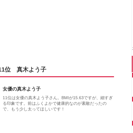
11位 真木よう子
女優の真木よう子
11位は女優の真木よう子さん。BMIが15.63ですが、細すぎ
る印象です。前はふくよかで健康的なのが素敵だったの
で、もう少し太ってほしいです！