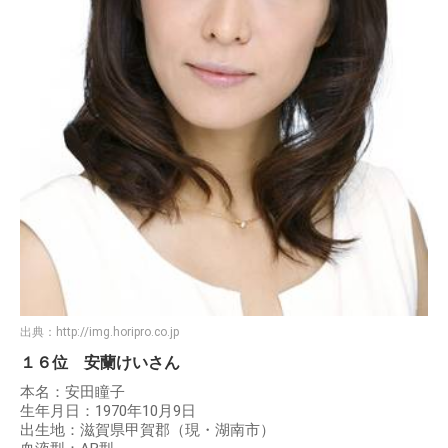
出典：
http://img.horipro.co.jp
１６位 安蘭けいさん
本名：安田瞳子
生年月日：1970年10月9日
出生地：滋賀県甲賀郡（現・湖南市）