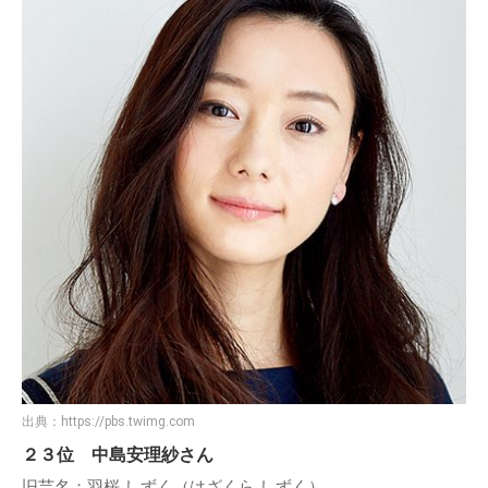
出典：
https://pbs.twimg.com
２３位 中島安理紗さん
旧芸名：羽桜 しずく（はざくら しずく）