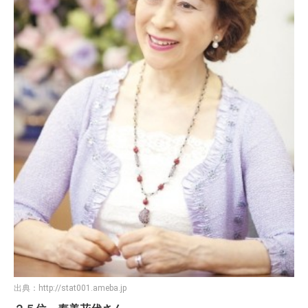
出典：
http://stat001.ameba.jp