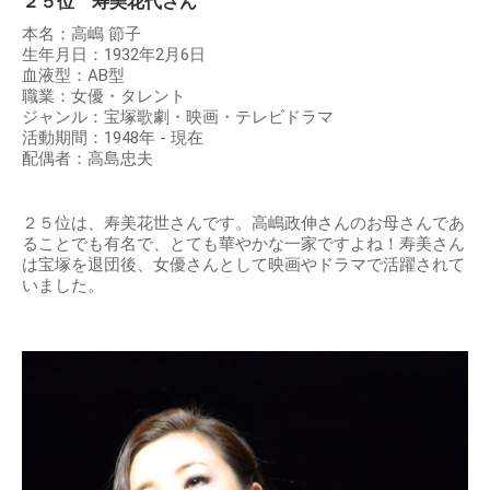
２５位 寿美花代さん
本名：高嶋 節子
生年月日：1932年2月6日
血液型：AB型
職業：女優・タレント
ジャンル：宝塚歌劇・映画・テレビドラマ
活動期間：1948年 - 現在
配偶者：高島忠夫
２５位は、寿美花世さんです。高嶋政伸さんのお母さんであ
ることでも有名で、とても華やかな一家ですよね！寿美さん
は宝塚を退団後、女優さんとして映画やドラマで活躍されて
いました。