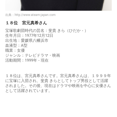
出典：
http://www.ateam-japan.com
１８位 宮元真希さん
宝塚歌劇団時代の芸名：斐貴 きら（ひだか - ）
生年月日：1977年12月12日
出生地：愛媛県八幡浜市
血液型：A型
職業：女優
ジャンル：テレビドラマ・映画
活動期間：1999年 - 現在
１８位は、宮元真希さんです。宮元真希さんは、１９９９年
に宝塚に入団され、斐貴 きらとしてトップ男役として活躍
されました。その後、現在はドラマや映画を中心に女優さん
として活躍されています。