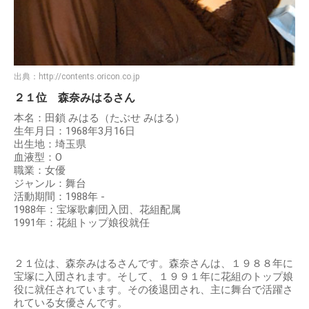
出典：
http://contents.oricon.co.jp
２１位 森奈みはるさん
本名：田鎖 みはる（たぶせ みはる）
生年月日：1968年3月16日
出生地：埼玉県
血液型：O
職業：女優
ジャンル：舞台
活動期間：1988年 -
1988年：宝塚歌劇団入団、花組配属
1991年：花組トップ娘役就任
２１位は、森奈みはるさんです。森奈さんは、１９８８年に
宝塚に入団されます。そして、１９９１年に花組のトップ娘
役に就任されています。その後退団され、主に舞台で活躍さ
れている女優さんです。