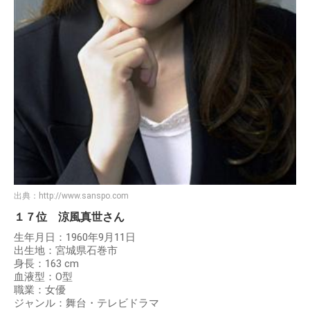
出典：
http://www.sanspo.com
１７位 涼風真世さん
生年月日：1960年9月11日
出生地：宮城県石巻市
身長：163 cm
血液型：O型
職業：女優
ジャンル：舞台・テレビドラマ