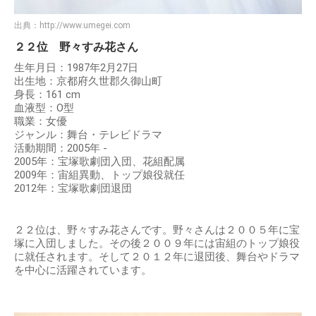
出典：
http://www.umegei.com
２２位 野々すみ花さん
生年月日：1987年2月27日
出生地：京都府久世郡久御山町
身長：161 cm
血液型：O型
職業：女優
ジャンル：舞台・テレビドラマ
活動期間：2005年 -
2005年：宝塚歌劇団入団、花組配属
2009年：宙組異動、トップ娘役就任
2012年：宝塚歌劇団退団
２２位は、野々すみ花さんです。野々さんは２００５年に宝
塚に入団しました。その後２００９年には宙組のトップ娘役
に就任されます。そして２０１２年に退団後、舞台やドラマ
を中心に活躍されています。