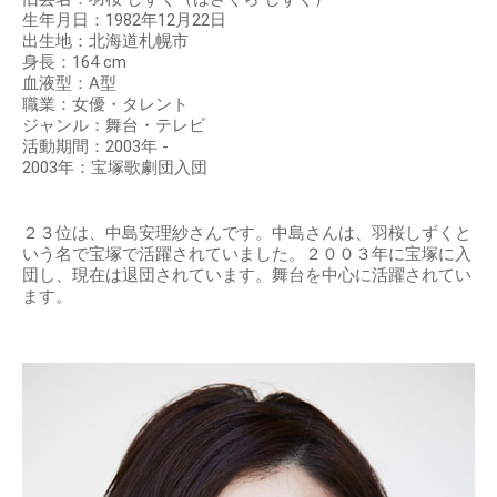
生年月日：1982年12月22日
出生地：北海道札幌市
身長：164 cm
血液型：A型
職業：女優・タレント
ジャンル：舞台・テレビ
活動期間：2003年 -
2003年：宝塚歌劇団入団
２３位は、中島安理紗さんです。中島さんは、羽桜しずくと
いう名で宝塚で活躍されていました。２００３年に宝塚に入
団し、現在は退団されています。舞台を中心に活躍されてい
ます。