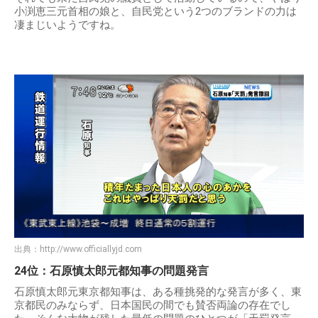
小渕恵三元首相の娘と、自民党という2つのブランドの力は
凄まじいようですね。
出典：
http://www.officiallyjd.com
24位：石原慎太郎元都知事の問題発言
石原慎太郎元東京都知事は、ある種挑発的な発言が多く、東
京都民のみならず、日本国民の間でも賛否両論の存在でし