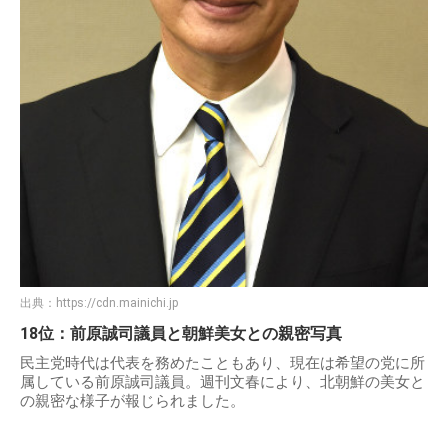
出典：
https://cdn.mainichi.jp
18位：前原誠司議員と朝鮮美女との親密写真
民主党時代は代表を務めたこともあり、現在は希望の党に所
属している前原誠司議員。週刊文春により、北朝鮮の美女と
の親密な様子が報じられました。