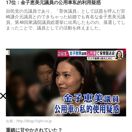
17位：金子恵美元議員の公用車私的利用疑惑
自民党の元議員であり、「育休議員」として話題を呼んだ宮
崎謙介元議員とのできちゃった結婚でも有名な金子恵美元議
員。第48回衆議院議員総選挙に出馬したものの、落選してし
まったことで、議員としての活動を終えました。
出典：
http://blogc.fujitv.co.jp
重鎮に甘やかされていた？