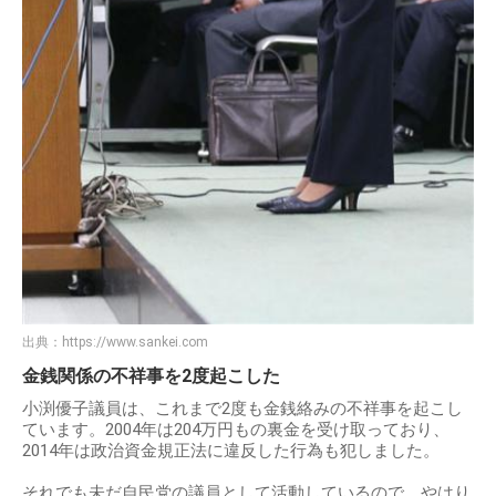
出典：
https://www.sankei.com
金銭関係の不祥事を2度起こした
小渕優子議員は、これまで2度も金銭絡みの不祥事を起こし
ています。2004年は204万円もの裏金を受け取っており、
2014年は政治資金規正法に違反した行為も犯しました。
それでも未だ自民党の議員として活動しているので、やはり