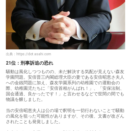
出典：
https://dot.asahi.com
21位：刑事訴追の恐れ
騒動は風化しつつものの、未だ解決する気配が見えない森友
学園問題。安倍晋三内閣総理大臣の妻である安倍昭恵さ夫人
への金銭問題に加え、森友学園系列の幼稚園での運動会の
際、幼稚園児たちに「安倍首相がんばれ！」、「安保法制、
国会通過、良かったです！」と言わせるなどで世間の間でも
物議を醸しました。
当の安倍昭恵夫人は公の場で釈明を一切行わないことで騒動
の風化を狙った可能性がありますが、その後、文書が改ざん
されたことも発覚しました。