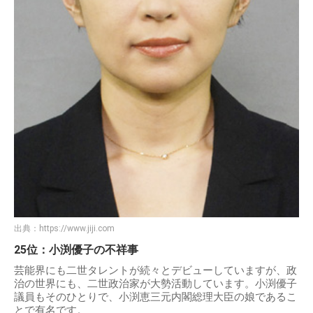
出典：
https://www.jiji.com
25位：小渕優子の不祥事
芸能界にも二世タレントが続々とデビューしていますが、政
治の世界にも、二世政治家が大勢活動しています。小渕優子
議員もそのひとりで、小渕恵三元内閣総理大臣の娘であるこ
とで有名です。