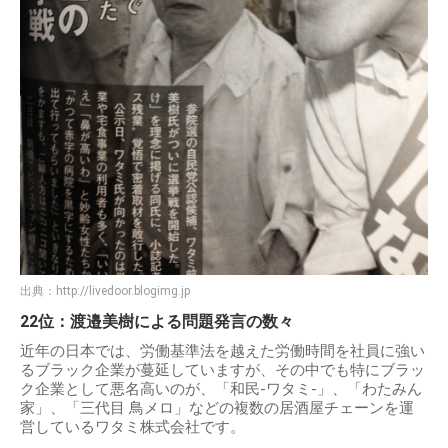
出典：
http://livedoor.blogimg.jp
22位：渡邉美樹による問題発言の数々
近年の日本では、労働基準法を越えた労働時間を社員に強い
るブラック企業が蔓延していますが、その中でも特にブラッ
ク企業として悪名高いのが、「和民-ワタミ-」、「わたみん
家」、「三代目 鳥メロ」などの複数の居酒屋チェーンを運
営しているワタミ株式会社です。