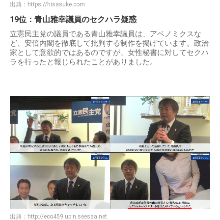
出典：
https://hisasuke.com
19位：青山雅幸議員のセクハラ疑惑
立憲民主党の議員である青山雅幸議員は、アベノミクスな
ど、安倍内閣を徹底して批判する制作を掲げています。政治
家として意欲的ではあるのですが、女性秘書に対してセクハ
ラを行ったと報じられたことがありました。
出典：
http://eco459.up.n.seesaa.net