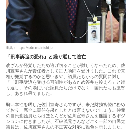
出典：
https://cdn.mainichi.jp
「刑事訴追の恐れ」と繰り返して逃亡
改ざんが発覚したため逃げ切ることが難しくなったため、佐
川宣寿さんが責任者として証人喚問を受けました。これで真
相が発覚するのかと思いきや、議員たちからの質問に対し、
「「刑事訴追を受ける可能性があるため答弁を控える」と繰
り返し、その場にいた議員たちだけでなく、国民たちも激怒
し、あきれ果てました。
醜い本性を晒した佐川宣寿さんですが、未だ財務官僚に務め
ており、完全に責任を果たしたとは言えないでしょう。仲間
の自民党議員たちはほとんどが佐川宣寿さんを擁護するポジ
ションに付きましたが、石破茂元さんなどごく一部の自民党
議員は、佐川宣寿さんの不正実な対応に難色を示しました。