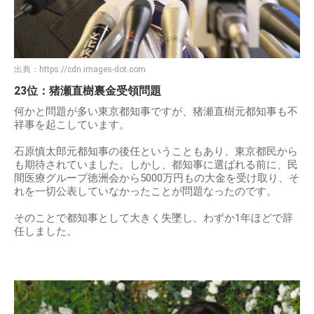
出典：
https://cdn.images-dot.com
23位：猪瀬直樹裏金受領問題
何かと問題が多い東京都知事ですが、猪瀬直樹元都知事も不
祥事を起こしています。
石原慎太郎元都知事の後任ということもあり、東京都民から
も期待されていました。しかし、都知事に選ばれる前に、民
間医療グループ徳洲会から5000万円もの大金を受け取り、そ
れを一切公表していなかったことが問題なったのです。
そのことで都知事として大きく失墜し、わずか1年ほどで辞
任しました。