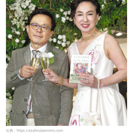
出典：
https://asahirubannimo.com