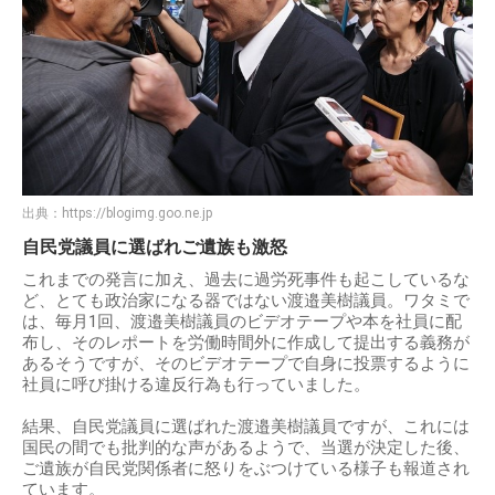
出典：
https://blogimg.goo.ne.jp
自民党議員に選ばれご遺族も激怒
これまでの発言に加え、過去に過労死事件も起こしているな
ど、とても政治家になる器ではない渡邉美樹議員。ワタミで
は、毎月1回、渡邉美樹議員のビデオテープや本を社員に配
布し、そのレポートを労働時間外に作成して提出する義務が
あるそうですが、そのビデオテープで自身に投票するように
社員に呼び掛ける違反行為も行っていました。
結果、自民党議員に選ばれた渡邉美樹議員ですが、これには
国民の間でも批判的な声があるようで、当選が決定した後、
ご遺族が自民党関係者に怒りをぶつけている様子も報道され
ています。