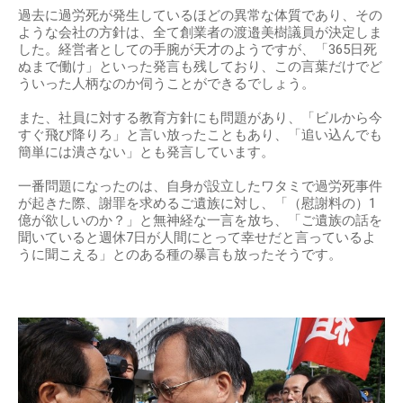
過去に過労死が発生しているほどの異常な体質であり、その
ような会社の方針は、全て創業者の渡邉美樹議員が決定しま
した。経営者としての手腕が天才のようですが、「365日死
ぬまで働け」といった発言も残しており、この言葉だけでど
ういった人柄なのか伺うことができるでしょう。
また、社員に対する教育方針にも問題があり、「ビルから今
すぐ飛び降りろ」と言い放ったこともあり、「追い込んでも
簡単には潰さない」とも発言しています。
一番問題になったのは、自身が設立したワタミで過労死事件
が起きた際、謝罪を求めるご遺族に対し、「（慰謝料の）1
億が欲しいのか？」と無神経な一言を放ち、「ご遺族の話を
聞いていると週休7日が人間にとって幸せだと言っているよ
うに聞こえる」とのある種の暴言も放ったそうです。