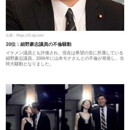
出典：
https://i2.wp.com
20位：細野豪志議員の不倫騒動
イケメン議員とも評価され、現在は希望の党に所属している
細野豪志議員。2006年に山本モナさんとの不倫が発覚し、当
時大騒動となりました。