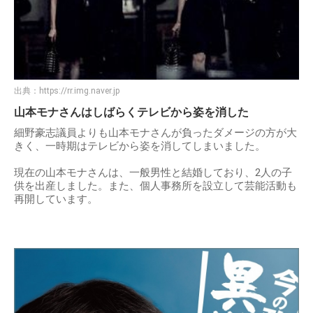
出典：
https://rr.img.naver.jp
山本モナさんはしばらくテレビから姿を消した
細野豪志議員よりも山本モナさんが負ったダメージの方が大
きく、一時期はテレビから姿を消してしまいました。
現在の山本モナさんは、一般男性と結婚しており、2人の子
供を出産しました。また、個人事務所を設立して芸能活動も
再開しています。