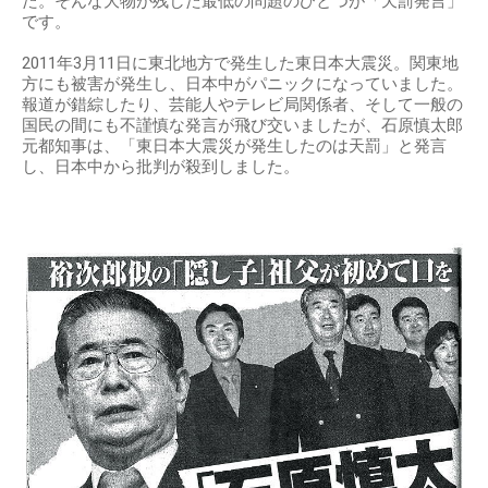
た。そんな大物が残した最低の問題のひとつが「天罰発言」
です。
2011年3月11日に東北地方で発生した東日本大震災。関東地
方にも被害が発生し、日本中がパニックになっていました。
報道が錯綜したり、芸能人やテレビ局関係者、そして一般の
国民の間にも不謹慎な発言が飛び交いましたが、石原慎太郎
元都知事は、「東日本大震災が発生したのは天罰」と発言
し、日本中から批判が殺到しました。