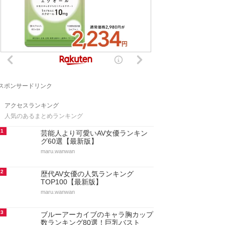
スポンサードリンク
アクセスランキング
人気のあるまとめランキング
1
芸能人より可愛いAV女優ランキン
グ60選【最新版】
maru.wanwan
2
歴代AV女優の人気ランキング
TOP100【最新版】
maru.wanwan
3
ブルーアーカイブのキャラ胸カップ
数ランキング80選！巨乳バスト