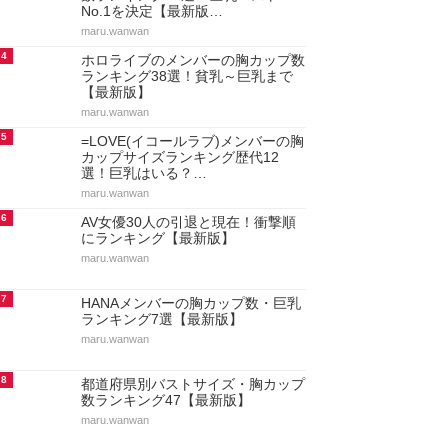
No.1を決定【最新版…
maru.wanwan
4
ホロライブのメンバーの胸カップ数
ランキング38選！貧乳～巨乳まで
【最新版】
maru.wanwan
5
=LOVE(イコールラブ)メンバーの胸
カップサイズランキング歴代12
選！巨乳はいる？…
maru.wanwan
6
AV女優30人の引退と現在！衝撃順
にランキング【最新版】
maru.wanwan
7
HANAメンバーの胸カップ数・巨乳
ランキング7選【最新版】
maru.wanwan
8
都道府県別バストサイズ・胸カップ
数ランキング47【最新版】
maru.wanwan