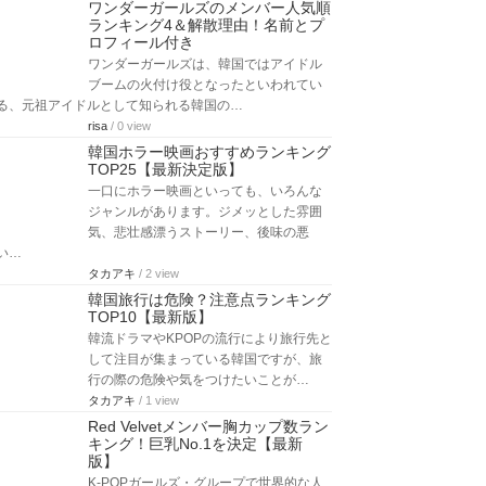
ワンダーガールズのメンバー人気順
ランキング4＆解散理由！名前とプ
ロフィール付き
ワンダーガールズは、韓国ではアイドル
ブームの火付け役となったといわれてい
る、元祖アイドルとして知られる韓国の…
risa
/ 0 view
韓国ホラー映画おすすめランキング
TOP25【最新決定版】
一口にホラー映画といっても、いろんな
ジャンルがあります。ジメッとした雰囲
気、悲壮感漂うストーリー、後味の悪
い…
タカアキ
/ 2 view
韓国旅行は危険？注意点ランキング
TOP10【最新版】
韓流ドラマやKPOPの流行により旅行先と
して注目が集まっている韓国ですが、旅
行の際の危険や気をつけたいことが…
タカアキ
/ 1 view
Red Velvetメンバー胸カップ数ラン
キング！巨乳No.1を決定【最新
版】
K-POPガールズ・グループで世界的な人