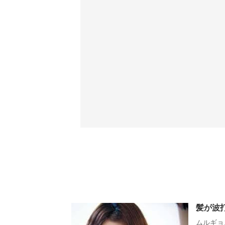
髪が波
ムルギョ