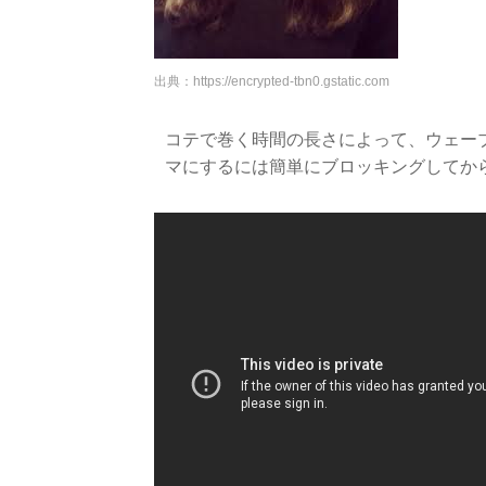
出典：
https://encrypted-tbn0.gstatic.com
コテで巻く時間の長さによって、ウェー
マにするには簡単にブロッキングしてか