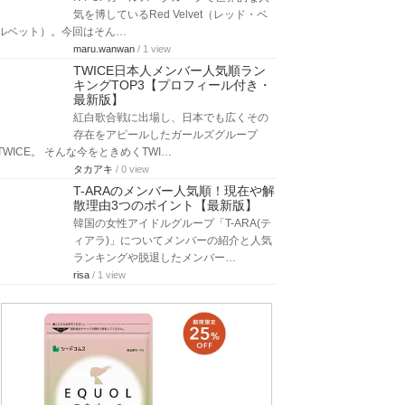
気を博しているRed Velvet（レッド・ベ
ルベット）。今回はそん…
maru.wanwan
/ 1 view
TWICE日本人メンバー人気順ラン
キングTOP3【プロフィール付き・
最新版】
紅白歌合戦に出場し、日本でも広くその
存在をアピールしたガールズグループ
TWICE。 そんな今をときめくTWI…
タカアキ
/ 0 view
T-ARAのメンバー人気順！現在や解
散理由3つのポイント【最新版】
韓国の女性アイドルグループ「T-ARA(テ
ィアラ)」についてメンバーの紹介と人気
ランキングや脱退したメンバー…
risa
/ 1 view