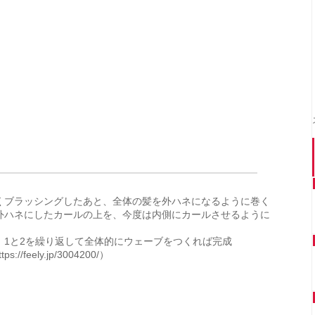
をよくブラッシングしたあと、全体の髪を外ハネになるように巻く
ほど外ハネにしたカールの上を、今度は内側にカールさせるように
て、1と2を繰り返して全体的にウェーブをつくれば完成
s://feely.jp/3004200/）