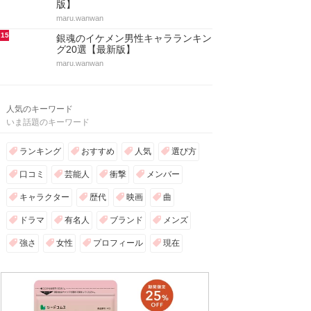
版】
maru.wanwan
15
銀魂のイケメン男性キャラランキン
グ20選【最新版】
maru.wanwan
人気のキーワード
いま話題のキーワード
ランキング
おすすめ
人気
選び方
口コミ
芸能人
衝撃
メンバー
キャラクター
歴代
映画
曲
ドラマ
有名人
ブランド
メンズ
強さ
女性
プロフィール
現在