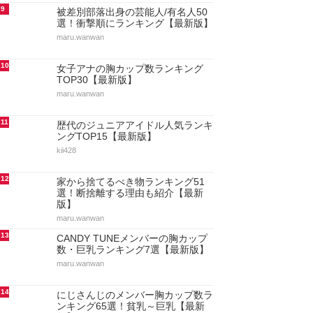
9
被差別部落出身の芸能人/有名人50
選！衝撃順にランキング【最新版】
maru.wanwan
10
女子アナの胸カップ数ランキング
TOP30【最新版】
maru.wanwan
11
歴代のジュニアアイドル人気ランキ
ングTOP15【最新版】
kii428
12
家から捨てるべき物ランキング51
選！断捨離する理由も紹介【最新
版】
maru.wanwan
13
CANDY TUNEメンバーの胸カップ
数・巨乳ランキング7選【最新版】
maru.wanwan
14
にじさんじのメンバー胸カップ数ラ
ンキング65選！貧乳～巨乳【最新