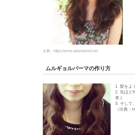
出典：
https://arine.akamaized.net
ムルギョルパーマの作り方
1. 髪
2. 先
巻く
3. そし
（出典：http