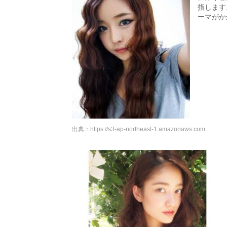
指します
ーマがか
出典：
https://s3-ap-northeast-1.amazonaws.com