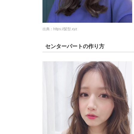
出典：
https://髪型.xyz
センターパートの作り方