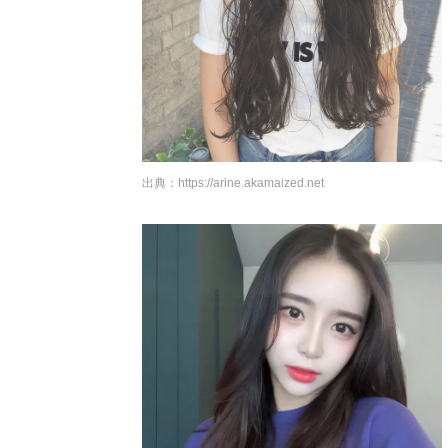
出典：
https://arine.akamaized.net