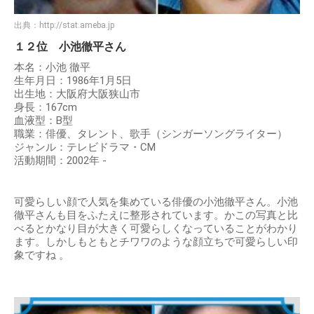
出典：
http://stat.ameba.jp
１２位 小池徹平さん
本名：小池 徹平
生年月日：1986年1月5日
出生地：大阪府大阪狭山市
身長：167cm
血液型：B型
職業：俳優、タレント、歌手（シンガーソングライター）
ジャンル：テレビドラマ・CM
活動期間：2002年 -
可愛らしい顔で人気を集めている俳優の小池徹平さん。小池
徹平さんも目をふたえに整形されています。かこの写真と比
べるとかなり目が大きく可愛らしくなっていることがわかり
ます。しかしもともとチワワのような顔立ちで可愛らしい印
象ですね 。