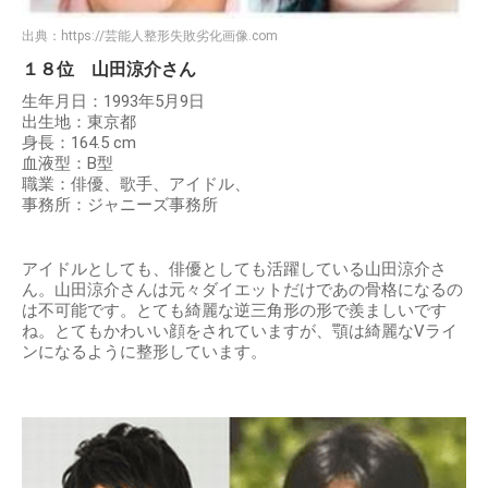
出典：
https://芸能人整形失敗劣化画像.com
１８位 山田涼介さん
生年月日：1993年5月9日
出生地：東京都
身長：164.5 cm
血液型：B型
職業：俳優、歌手、アイドル、
事務所：ジャニーズ事務所
アイドルとしても、俳優としても活躍している山田涼介さ
ん。山田涼介さんは元々ダイエットだけであの骨格になるの
は不可能です。とても綺麗な逆三角形の形で羨ましいです
ね。とてもかわいい顔をされていますが、顎は綺麗なVライ
ンになるように整形しています。