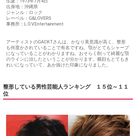
生誕：1973年7月4日
出身地：沖縄県
ジャンル：ロック
レーベル：G&LOVERS
事務所：L.O.V.Entertainment
アーティストのGACKTさんは、かなり美意識が高く、整形
も何度かされていることで有名ですね。顎がとてもシャープ
になっていることがわかりますね。おそらく削って綺麗な顎
のラインに治したということが分かります。横顔もとてもき
れいになっていて、あか抜けた印象になりました。
整形している男性芸能人ランキング １５位～１１
位