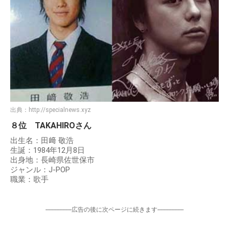
出典：
http://specialnews.xyz
８位 TAKAHIROさん
出生名：田﨑 敬浩
生誕：1984年12月8日
出身地：長崎県佐世保市
ジャンル：J-POP
職業：歌手
-----------------広告の後に次ページに続きます-----------------
----------------------------------------------------------------