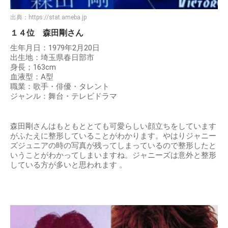
出典：
https://stat.ameba.jp
１４位 森田剛さん
生年月日：1979年2月20日
出生地：埼玉県春日部市
身長；163cm
血液型：A型
職業：歌手・俳優・タレント
ジャンル：舞台・テレビドラマ
森田剛さんはもともととても可愛らしい顔立ちをしています
がふたえに整形していることがわかります。やはりジャニー
ズジュニアの時の写真が残ってしまっているので整形したと
いうことがわかってしまいますね。ジャニーズは意外と整形
している方が多いと思われます 。