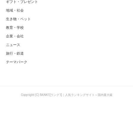
ギフト・プレゼント
地域・社会
生き物・ペット
教育・学校
企業・会社
ニュース
旅行・鉄道
テーマパーク
Copyright (C) RANK1[ランク1]｜人気ランキングサイト～国内最大級