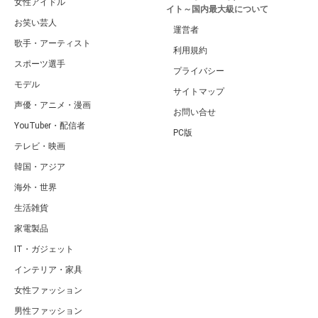
女性アイドル
イト～国内最大級について
お笑い芸人
運営者
歌手・アーティスト
利用規約
スポーツ選手
プライバシー
モデル
サイトマップ
声優・アニメ・漫画
お問い合せ
YouTuber・配信者
PC版
テレビ・映画
韓国・アジア
海外・世界
生活雑貨
家電製品
IT・ガジェット
インテリア・家具
女性ファッション
男性ファッション