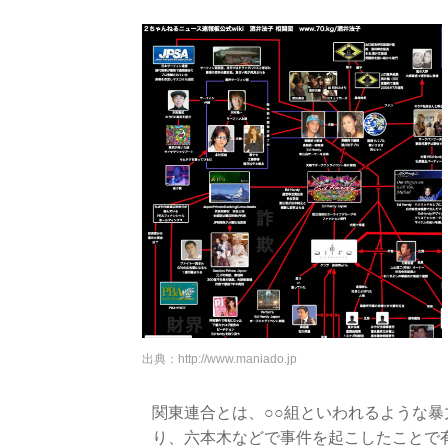
出典：
http://www.maniado.jp
関東連合とは、○○組といわれるような
り、六本木などで事件を起こしたことで