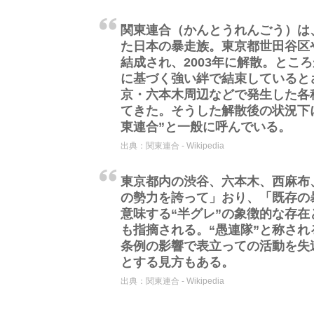
関東連合（かんとうれんごう）は、
た日本の暴走族。東京都世田谷区や
結成され、2003年に解散。とこ
に基づく強い絆で結束しているとさ
京・六本木周辺などで発生した各
てきた。そうした解散後の状況下
東連合”と一般に呼んでいる。
出典：
関東連合 - Wikipedia
東京都内の渋谷、六本木、西麻布
の勢力を誇って」おり、「既存の
意味する“半グレ”の象徴的な存
も指摘される。“愚連隊”と称さ
条例の影響で表立っての活動を失
とする見方もある。
出典：
関東連合 - Wikipedia