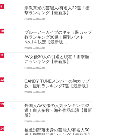
9
崇教真光の芸能人/有名人22選！衝
撃ランキング【最新版】
maru.wanwan
10
ブルーアーカイブのキャラ胸カップ
数ランキング80選！巨乳バスト
No.1を決定【最新版…
maru.wanwan
11
AV女優30人の引退と現在！衝撃順
にランキング【最新版】
maru.wanwan
12
CANDY TUNEメンバーの胸カップ
数・巨乳ランキング7選【最新版】
maru.wanwan
13
外国人AV女優の人気ランキング32
選！白人多数・海外作品出演【最新
版】
maru.wanwan
14
被差別部落出身の芸能人/有名人50
選！衝撃順にランキング【最新版】