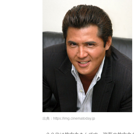
出典：
https://img.cinematoday.jp