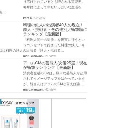
り広げられているとも噂される芸能界。
略奪婚によって幸せいっぱいな生活を
送…
kent.n
/ 52 view
料理の鉄人の出演者40人の現在！
鉄人・挑戦者・その他別／衝撃順に
ランキング【最新版】
「料理人同士の対決」を現実に行うとい
うコンセプトで始まった料理の鉄人。今
回は料理の鉄人の出演者（鉄人・挑戦者…
maru.wanwan
/ 21 view
アコムCMの芸能人/女優25選！現在
が衝撃ランキング【最新版】
消費者金融のCMは、様々な芸能人が起用
されてイメージアップをはかっています
が、皆さんはアコムのCMと言えば誰…
maru.wanwan
/ 42 view