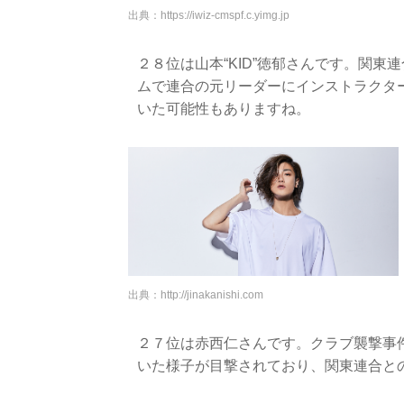
出典：
https://iwiz-cmspf.c.yimg.jp
２８位は山本“KID”徳郁さんです。関
ムで連合の元リーダーにインストラクタ
いた可能性もありますね。
出典：
http://jinakanishi.com
２７位は赤西仁さんです。クラブ襲撃事
いた様子が目撃されており、関東連合と