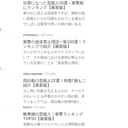
出禁になった芸能人20選～衝撃順
にランキング【最新版】
華やかに見える芸能界ですが、個性の強
い芸能人たちが活躍をされている場なの
でしばしば衝突や思いの掛け違いある
よ…
chokokuru
/ 102 view
衝撃の放送禁止用語一覧100選！ラ
ンキングで紹介【最新版】
テレビやラジオなどのマスメディアにお
いて、その放送における使用が禁止され
ている言葉のことを「放送禁止用語」
と…
maru.wanwan
/ 23 view
四白眼の芸能人22選！特徴7個もご
紹介【最新版】
少し怖い印象を与えるものの、クールで
かわいいとも評価されやすい四白眼。本
ランキングでは、四白眼の特徴5個と、…
kent.n
/ 53 view
略奪婚の芸能人！衝撃ランキング
TOP20【最新版】
表舞台の裏でドロドロした人間関係が繰