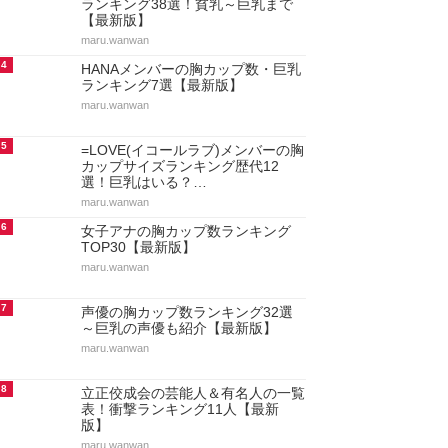
ランキング38選！貧乳～巨乳まで
【最新版】
maru.wanwan
4
HANAメンバーの胸カップ数・巨乳
ランキング7選【最新版】
maru.wanwan
5
=LOVE(イコールラブ)メンバーの胸
カップサイズランキング歴代12
選！巨乳はいる？…
maru.wanwan
6
女子アナの胸カップ数ランキング
TOP30【最新版】
maru.wanwan
7
声優の胸カップ数ランキング32選
～巨乳の声優も紹介【最新版】
maru.wanwan
8
立正佼成会の芸能人＆有名人の一覧
表！衝撃ランキング11人【最新
版】
maru.wanwan