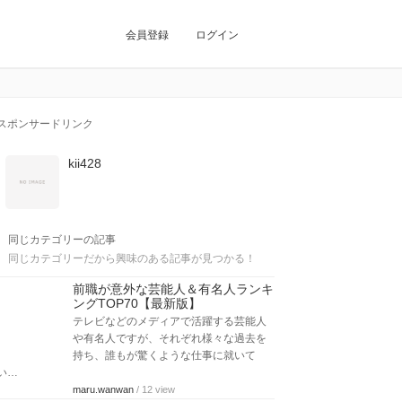
会員登録
ログイン
スポンサードリンク
kii428
同じカテゴリーの記事
同じカテゴリーだから興味のある記事が見つかる！
前職が意外な芸能人＆有名人ランキ
ングTOP70【最新版】
テレビなどのメディアで活躍する芸能人
や有名人ですが、それぞれ様々な過去を
持ち、誰もが驚くような仕事に就いて
い…
maru.wanwan
/ 12 view