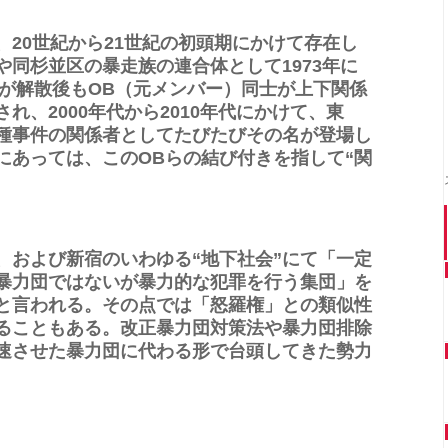
20世紀から21世紀の初頭期にかけて存在し
同杉並区の暴走族の連合体として1973年に
ろが解散後もOB（元メンバー）同士が上下関係
れ、2000年代から2010年代にかけて、東
種事件の関係者としてたびたびその名が登場し
にあっては、このOBらの結び付きを指して“関
、および新宿のいわゆる“地下社会”にて「一定
暴力団ではないが暴力的な犯罪を行う集団」を
在と言われる。その点では「怒羅権」との類似性
れることもある。改正暴力団対策法や暴力団排除
速させた暴力団に代わる形で台頭してきた勢力