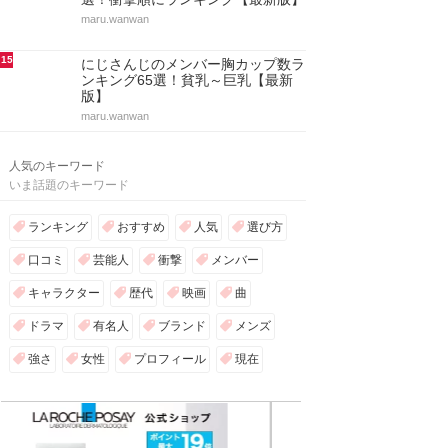
maru.wanwan
15
にじさんじのメンバー胸カップ数ラ
ンキング65選！貧乳～巨乳【最新
版】
maru.wanwan
人気のキーワード
いま話題のキーワード
ランキング
おすすめ
人気
選び方
口コミ
芸能人
衝撃
メンバー
キャラクター
歴代
映画
曲
ドラマ
有名人
ブランド
メンズ
強さ
女性
プロフィール
現在