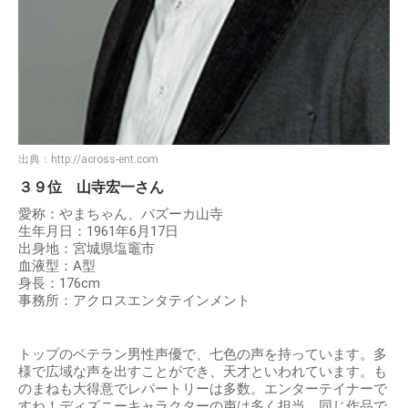
出典：
http://across-ent.com
３９位 山寺宏一さん
愛称：やまちゃん、バズーカ山寺
生年月日：1961年6月17日
出身地：宮城県塩竈市
血液型：A型
身長：176cm
事務所：アクロスエンタテインメント
トップのベテラン男性声優で、七色の声を持っています。多
様で広域な声を出すことができ、天才といわれています。も
のまねも大得意でレパートリーは多数。エンターテイナーで
すね！ディズニーキャラクターの声は多く担当。同じ作品で