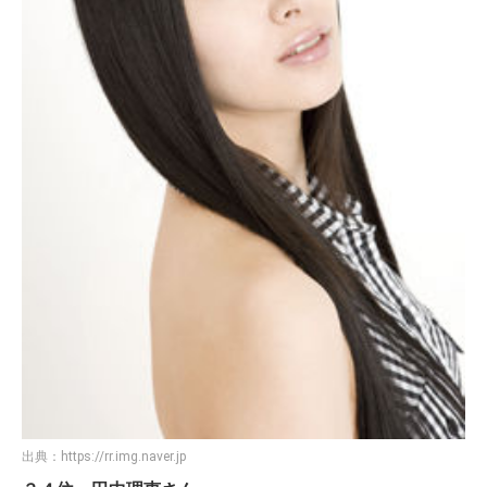
出典：
https://rr.img.naver.jp