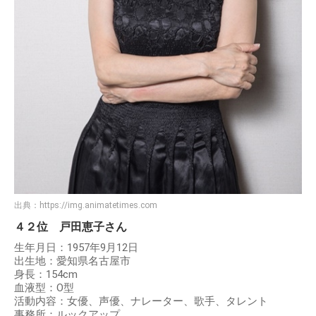
出典：
https://img.animatetimes.com
４２位 戸田恵子さん
生年月日：1957年9月12日
出生地：愛知県名古屋市
身長：154cm
血液型：O型
活動内容：女優、声優、ナレーター、歌手、タレント
事務所：ルックアップ