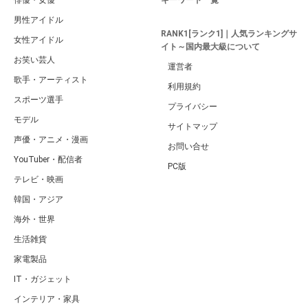
俳優・女優
キーワード一覧
男性アイドル
RANK1[ランク1]｜人気ランキングサ
女性アイドル
イト～国内最大級について
お笑い芸人
運営者
歌手・アーティスト
利用規約
スポーツ選手
プライバシー
モデル
サイトマップ
声優・アニメ・漫画
お問い合せ
YouTuber・配信者
PC版
テレビ・映画
韓国・アジア
海外・世界
生活雑貨
家電製品
IT・ガジェット
インテリア・家具