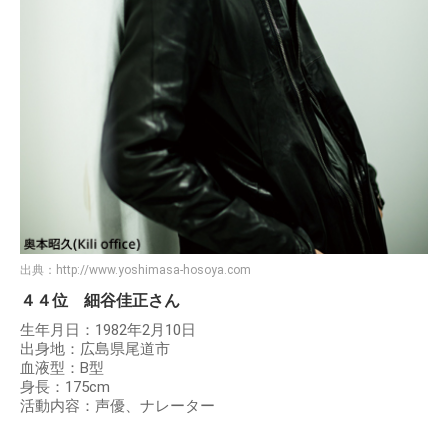
出典：
http://www.yoshimasa-hosoya.com
４４位 細谷佳正さん
生年月日：1982年2月10日
出身地：広島県尾道市
血液型：B型
身長：175cm
活動内容：声優、ナレーター