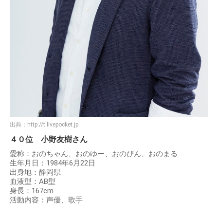
出典：
http://t.livepocket.jp
４０位 小野友樹さん
愛称：おのちゃん、おのゆー、おのぴん、おのまる
生年月日：1984年6月22日
出身地：静岡県
血液型：AB型
身長：167cm
活動内容：声優、歌手