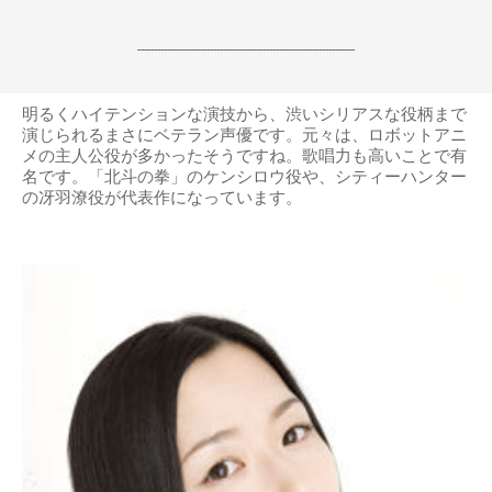
------------------------------------------------------------------
明るくハイテンションな演技から、渋いシリアスな役柄まで
演じられるまさにベテラン声優です。元々は、ロボットアニ
メの主人公役が多かったそうですね。歌唱力も高いことで有
名です。「北斗の拳」のケンシロウ役や、シティーハンター
の冴羽潦役が代表作になっています。