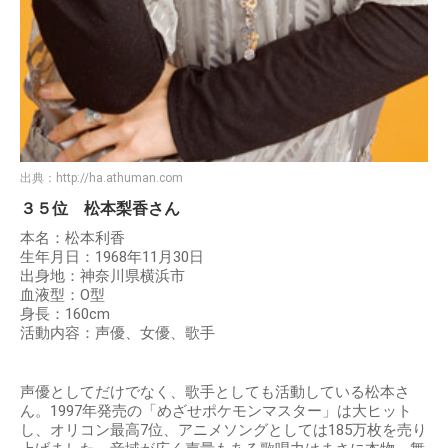
出典：
http://ha.athuman.com
３５位 松本梨香さん
本名：松本利香
生年月日：1968年11月30日
出身地：神奈川県横浜市
血液型：O型
身長：160cm
活動内容：声優、女優、歌手
声優としてだけでなく、歌手としても活動している松本さ
ん。1997年発売の「めざせポケモンマスター」は大ヒット
し、オリコン最高7位、アニメソングとしては185万枚を売り