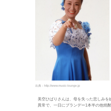
出典：
http://www.music-lounge.jp
美空ひばりさんは、母を失った悲しみを
異常で、一日にブランデー1本半の他焼