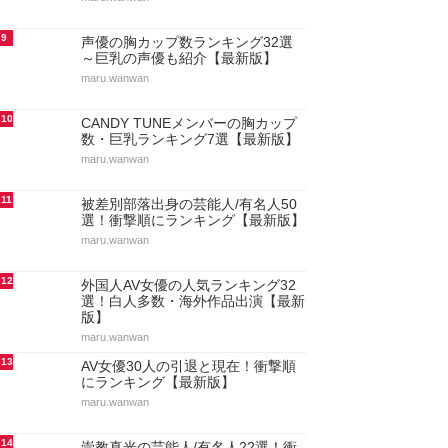
9
声優の胸カップ数ランキング32選
～巨乳の声優も紹介【最新版】
maru.wanwan
10
CANDY TUNEメンバーの胸カップ
数・巨乳ランキング7選【最新版】
maru.wanwan
11
被差別部落出身の芸能人/有名人50
選！衝撃順にランキング【最新版】
maru.wanwan
12
外国人AV女優の人気ランキング32
選！白人多数・海外作品出演【最新
版】
maru.wanwan
13
AV女優30人の引退と現在！衝撃順
にランキング【最新版】
maru.wanwan
14
崇教真光の芸能人/有名人22選！衝