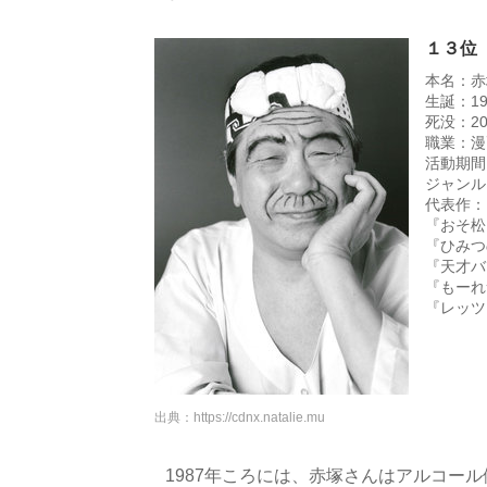
１３位
本名：赤
生誕：19
死没：2
職業：漫
活動期間：
ジャンル
代表作：
『おそ松
『ひみつ
『天才バ
『もーれ
『レッツ
出典：
https://cdnx.natalie.mu
1987年ころには、赤塚さんはアルコー