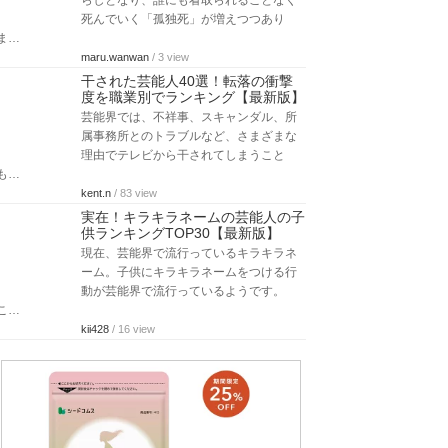
らしとなり、誰にも看取られることなく
死んでいく「孤独死」が増えつつあり
ま…
maru.wanwan
/ 3 view
干された芸能人40選！転落の衝撃
度を職業別でランキング【最新版】
芸能界では、不祥事、スキャンダル、所
属事務所とのトラブルなど、さまざまな
理由でテレビから干されてしまうこと
も…
kent.n
/ 83 view
実在！キラキラネームの芸能人の子
供ランキングTOP30【最新版】
現在、芸能界で流行っているキラキラネ
ーム。子供にキラキラネームをつける行
動が芸能界で流行っているようです。
こ…
kii428
/ 16 view