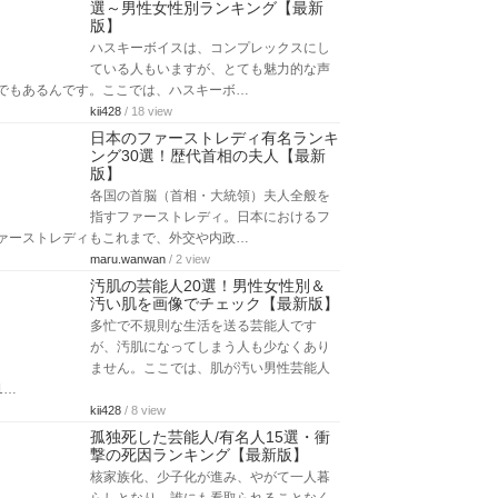
選～男性女性別ランキング【最新
版】
ハスキーボイスは、コンプレックスにし
ている人もいますが、とても魅力的な声
でもあるんです。ここでは、ハスキーボ…
kii428
/ 18 view
日本のファーストレディ有名ランキ
ング30選！歴代首相の夫人【最新
版】
各国の首脳（首相・大統領）夫人全般を
指すファーストレディ。日本におけるフ
ァーストレディもこれまで、外交や内政…
maru.wanwan
/ 2 view
汚肌の芸能人20選！男性女性別＆
汚い肌を画像でチェック【最新版】
多忙で不規則な生活を送る芸能人です
が、汚肌になってしまう人も少なくあり
ません。ここでは、肌が汚い男性芸能人
1…
kii428
/ 8 view
孤独死した芸能人/有名人15選・衝
撃の死因ランキング【最新版】
核家族化、少子化が進み、やがて一人暮