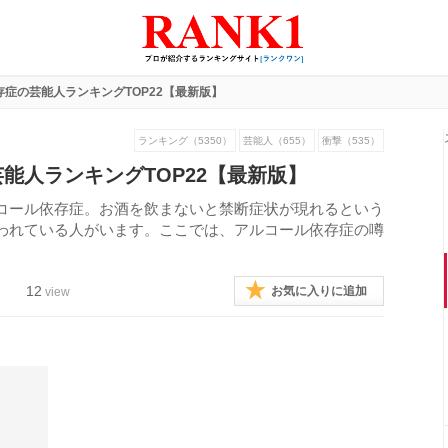
症の芸能人ランキングTOP22【最新版】
ランキング（5350）
芸能人（655）
衝撃（535）
能人ランキングTOP22【最新版】
コール依存症。お酒を飲まないと禁断症状が現れるという
われている人がいます。ここでは、アルコール依存症の噂
。
12
お気に入りに追加
view