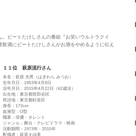
ん。ビートたけしさんの番組『お笑いウルトラクイ
量飲酒にビートたけしさんがお酒をやめるように伝え
。
１１位 萩原流行さん
本名：萩原 光男（はぎわら みつお）
生年月日：1953年4月8日
没年月日：2015年4月22日（62歳没）
出生地：東京都世田谷区
死没地：東京都杉並区
身長：173cm
血液型：O型
職業：俳優・タレント
ジャンル：舞台・テレビドラマ・映画
活動期間：1973年 - 2015年
配偶者：萩原まゆ美