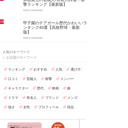
撃ランキング【最新版】
maru.wanwan
15
甲子園のチアガール歴代かわいいラ
ンキング40選【高校野球・最新
版】
maru.wanwan
人気のキーワード
いま話題のキーワード
ランキング
おすすめ
人気
選び方
口コミ
芸能人
衝撃
メンバー
キャラクター
歴代
映画
曲
ドラマ
有名人
ブランド
メンズ
強さ
女性
プロフィール
現在