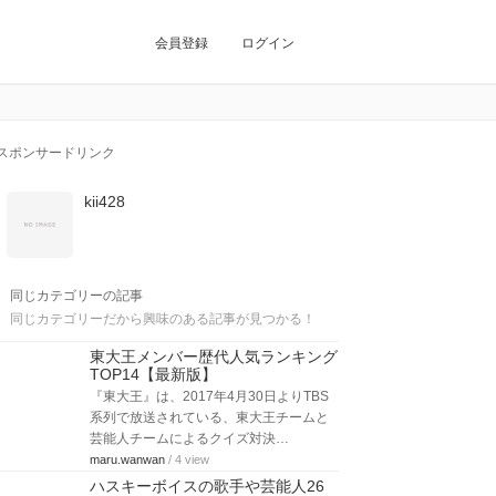
会員登録
ログイン
スポンサードリンク
kii428
同じカテゴリーの記事
同じカテゴリーだから興味のある記事が見つかる！
東大王メンバー歴代人気ランキング
TOP14【最新版】
『東大王』は、2017年4月30日よりTBS
系列で放送されている、東大王チームと
芸能人チームによるクイズ対決…
maru.wanwan
/ 4 view
ハスキーボイスの歌手や芸能人26