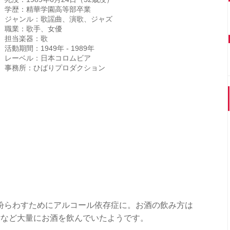
学歴：精華学園高等部卒業
ジャンル：歌謡曲、演歌、ジャズ
職業：歌手、女優
担当楽器：歌
活動期間：1949年 - 1989年
レーベル：日本コロムビア
事務所：ひばりプロダクション
紛らわすためにアルコール依存症に。お酒の飲み方は
酎など大量にお酒を飲んでいたようです。