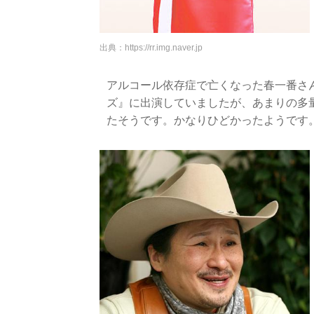
出典：
https://rr.img.naver.jp
アルコール依存症で亡くなった春一番さ
ズ』に出演していましたが、あまりの多
たそうです。かなりひどかったようです