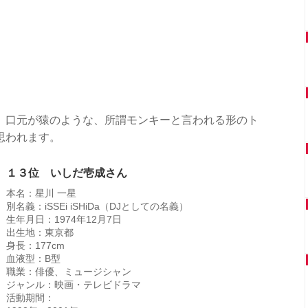
。口元が猿のような、所謂モンキーと言われる形のト
思われます。
１３位 いしだ壱成さん
本名：星川 一星
別名義：iSSEi iSHiDa（DJとしての名義）
生年月日：1974年12月7日
出生地：東京都
身長：177cm
血液型：B型
職業：俳優、ミュージシャン
ジャンル：映画・テレビドラマ
活動期間：