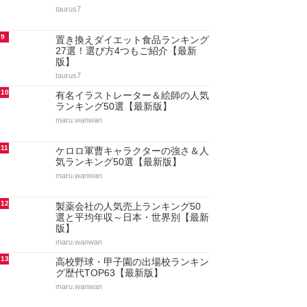
taurus7
9
置き換えダイエット食品ランキング
27選！選び方4つもご紹介【最新
版】
taurus7
10
有名イラストレーター＆絵師の人気
ランキング50選【最新版】
maru.wanwan
11
ケロロ軍曹キャラクターの強さ＆人
気ランキング50選【最新版】
maru.wanwan
12
製薬会社の人気売上ランキング50
選と平均年収～日本・世界別【最新
版】
maru.wanwan
13
高校野球・甲子園の出場校ランキン
グ歴代TOP63【最新版】
maru.wanwan