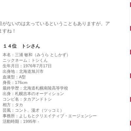
目がないのは太っているということもありますが、ア
ますね！
１４位 トシさん
本名：三浦 敏和（みうら としかず）
ニックネーム：トシくん
生年月日：1976年7月17日
出身地：北海道旭川市
血液型：A型
身長：176cm
最終学歴：北海道札幌南陵高等学校
出身：札幌吉本のオーディション
コンビ名：タカアンドトシ
相方：タカ
芸風：コント、漫才（ツッコミ）
事務所：よしもとクリエイティブ・エージェンシー
活動時期：1995年 -