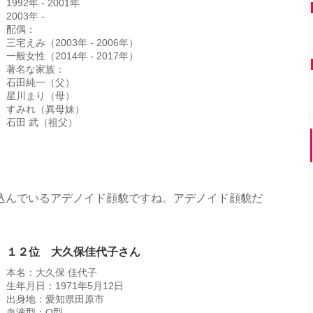
1992年 - 2001年
2003年 -
配偶：
三宅えみ（2003年 - 2006年）
一般女性（2014年 - 2017年）
著名な家族：
石田純一（父）
星川まり（母）
すみれ（異母妹）
石田 武（祖父）
込んでいるアデノイド顔貌ですね。アデノイド顔貌だ
１２位 大久保佳代子さん
本名：大久保 佳代子
生年月日：1971年5月12日
出身地：愛知県田原市
血液型：O型