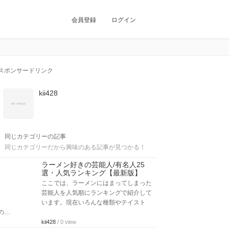
会員登録
ログイン
スポンサードリンク
kii428
同じカテゴリーの記事
同じカテゴリーだから興味のある記事が見つかる！
ラーメン好きの芸能人/有名人25
選・人気ランキング【最新版】
ここでは、ラーメンにはまってしまった
芸能人を人気順にランキングで紹介して
います。現在いろんな種類やテイスト
の…
kii428
/ 0 view