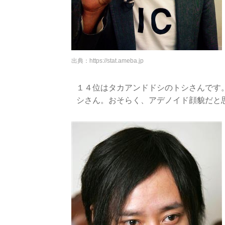
出典：
https://stat.ameba.jp
１４位はタカアンドドシのトシさんです
シさん。おそらく、アデノイド顔貌だと