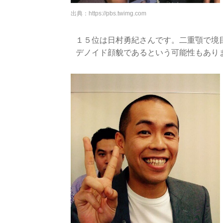
出典：
https://pbs.twimg.com
１５位は日村勇紀さんです。二重顎で境
デノイド顔貌であるという可能性もあり