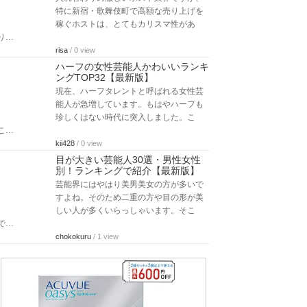
特に新宿・歌舞伎町で高額な売り上げを
稼ぐホストは、とてもカリスマ性があ
り…
risa
/ 0 view
ハーフの女性芸能人かわいいランキ
ングTOP32【最新版】
現在、ハーフタレントと呼ばれる女性芸
能人が急増しています。もはやハーフも
珍しくはない時代に突入しました。こ
こ…
kii428
/ 0 view
目が大きい芸能人30選・男性女性
別！ランキングで紹介【最新版】
芸能界にはやはり美男美女の方が多いで
すよね。そのため二重の方や目の形が美
しい人が多くいらっしゃいます。そこ
で…
chokokuru
/ 1 view