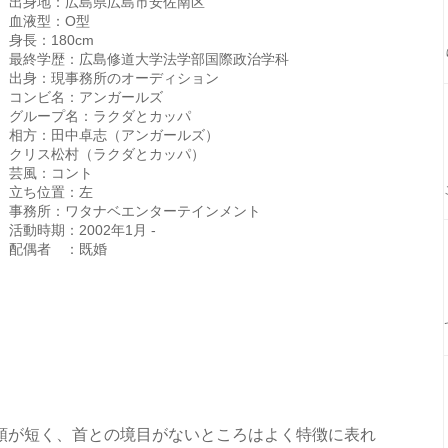
出身地：広島県広島市安佐南区
血液型：O型
身長：180cm
最終学歴：広島修道大学法学部国際政治学科
出身：現事務所のオーディション
コンビ名：アンガールズ
グループ名：ラクダとカッパ
相方：田中卓志（アンガールズ）
クリス松村（ラクダとカッパ）
芸風：コント
立ち位置：左
事務所：ワタナベエンターテインメント
活動時期：2002年1月 -
配偶者 ：既婚
顎が短く、首との境目がないところはよく特徴に表れ