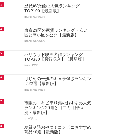
3
歴代AV女優の人気ランキング
TOP100【最新版】
maru.wanwan
4
東京23区の家賃ランキング・安い
区と高い区を公開【最新版】
maru.wanwan
5
ハリウッド映画名作ランキング
TOP350【興行収入】【最新版】
tomo1234
6
はじめの一歩のキャラ強さランキン
グ22選【最新版】
maru.wanwan
7
市販のニキビ塗り薬のおすすめ人気
ランキング20選と口コミ【部位
別・最新版】
すぎみつ
8
糖質制限おやつ！コンビニおすすめ
商品40選【最新版】