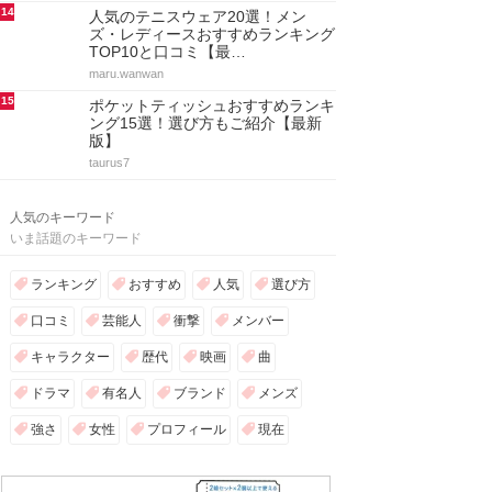
14
人気のテニスウェア20選！メン
ズ・レディースおすすめランキング
TOP10と口コミ【最…
maru.wanwan
15
ポケットティッシュおすすめランキ
ング15選！選び方もご紹介【最新
版】
taurus7
人気のキーワード
いま話題のキーワード
ランキング
おすすめ
人気
選び方
口コミ
芸能人
衝撃
メンバー
キャラクター
歴代
映画
曲
ドラマ
有名人
ブランド
メンズ
強さ
女性
プロフィール
現在