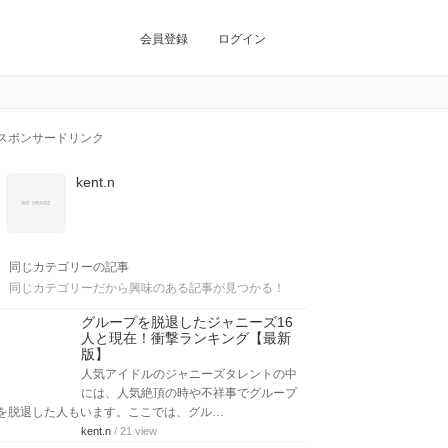
会員登録
ログイン
スポンサードリンク
kent.n
同じカテゴリーの記事
同じカテゴリーだから興味のある記事が見つかる！
グループを脱退したジャニーズ16
人と現在！衝撃ランキング【最新
版】
人気アイドルのジャニーズタレントの中
には、人気絶頂の時や不祥事でグループ
を脱退した人もいます。ここでは、グル…
kent.n
/ 21 view