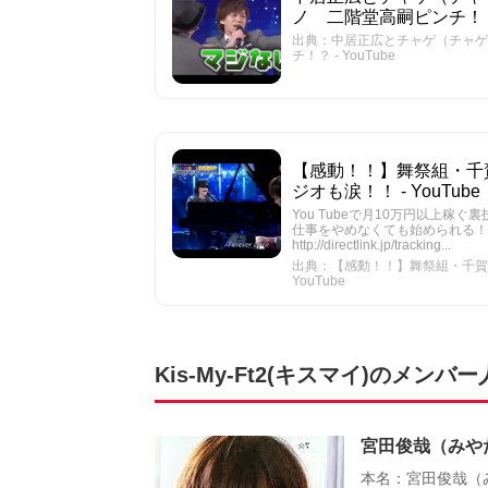
ノ 二階堂高嗣ピンチ！？ -
出典：中居正広とチャゲ（チャゲ
チ！？ - YouTube
【感動！！】舞祭組・千賀がピ
ジオも涙！！ - YouTube
You Tubeで月10万円以上稼ぐ裏技はこちら →
仕事をやめなくても始められる！
http://directlink.jp/tracking...
出典：【感動！！】舞祭組・千賀がピア
YouTube
Kis-My-Ft2(キスマイ)のメン
宮田俊哉（みや
本名：宮田俊哉（