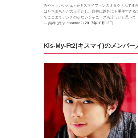
みやっちいいわぁ～wキスマイファンのオタクさんです
はたちまちただの王子だし、自担は以外にも手厚すぎる
でここまでアンチの少ないジャニーズも珍しいと思うrt
— 純@ (@jyunpontan2)
2017年10月12日
Kis-My-Ft2(キスマイ)のメン