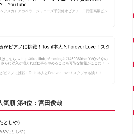
 YouTube
＆アスカ）アカペラ ジャニーズ千賀健永ピアノ 二階堂高嗣ピン
アノに挑戦！ToshI本人とForever Love！スタ
 http://directlink.jp/tracking/af/1459360/sksYVQrz/ 今の
 さらに収入が増えれば仕事をやめることも可能な情報がここに！ →
ノに挑戦！ToshI本人とForever Love！スタジオも涙！！ -
バー人気順 第4位：宮田俊哉
たとしや）
みやたとしや）