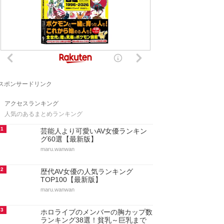
スポンサードリンク
アクセスランキング
人気のあるまとめランキング
1
芸能人より可愛いAV女優ランキン
グ60選【最新版】
maru.wanwan
2
歴代AV女優の人気ランキング
TOP100【最新版】
maru.wanwan
3
ホロライブのメンバーの胸カップ数
ランキング38選！貧乳～巨乳まで