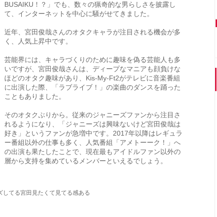
BUSAIKU！？」でも、数々の猟奇的な男らしさを披露し
て、インターネットを中心に騒がせてきました。
近年、宮田俊哉さんのオタクキャラが注目される機会が多
く、人気上昇中です。
芸能界には、キャラづくりのために趣味を偽る芸能人も多
いですが、宮田俊哉さんは、ディープなマニアも顔負けな
ほどのオタク趣味があり、Kis-My-Ft2がテレビに音楽番組
に出演した際、「ラブライブ！」の楽曲のダンスを踊った
こともありました。
そのオタクぶりから。従来のジャニーズファンから注目さ
れるようになり、「ジャニーズは興味ないけど宮田俊哉は
好き」というファンが急増中です。2017年以降はレギュラ
ー番組以外の仕事も多く、人気番組「アメトーーク！」へ
の出演も果たしたことで、現在最もアイドルファン以外の
層から支持を集めているメンバーといえるでしょう。
ズしてる宮田見たくて見てる感ある