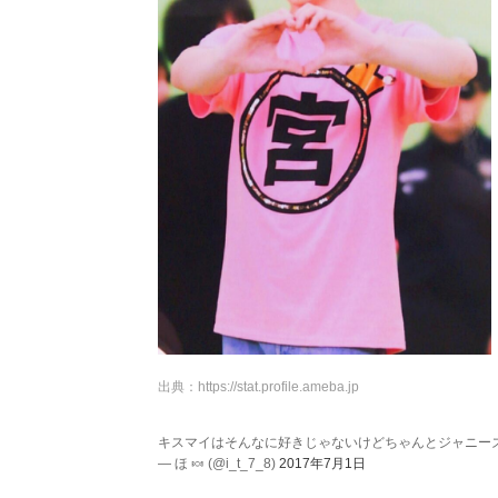
出典：
https://stat.profile.ameba.jp
キスマイはそんなに好きじゃないけどちゃんとジャニー
— ほ 🍬 (@i_t_7_8)
2017年7月1日