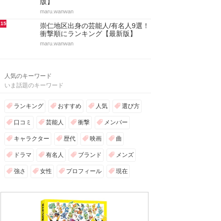
版】
maru.wanwan
15
崇仁地区出身の芸能人/有名人9選！
衝撃順にランキング【最新版】
maru.wanwan
人気のキーワード
いま話題のキーワード
ランキング
おすすめ
人気
選び方
口コミ
芸能人
衝撃
メンバー
キャラクター
歴代
映画
曲
ドラマ
有名人
ブランド
メンズ
強さ
女性
プロフィール
現在