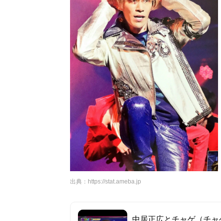
出典：
https://stat.ameba.jp
中居正広とチャゲ（チャ