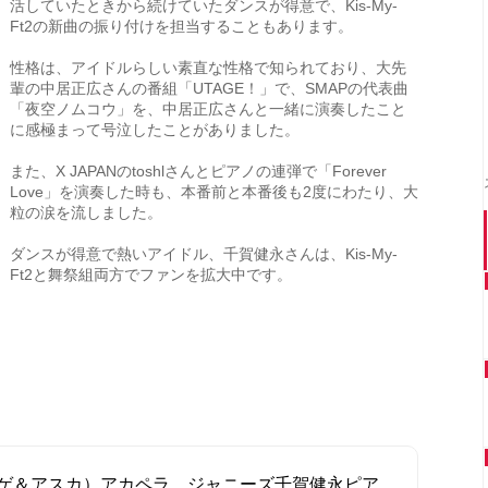
活していたときから続けていたダンスが得意で、Kis-My-
Ft2の新曲の振り付けを担当することもあります。
性格は、アイドルらしい素直な性格で知られており、大先
輩の中居正広さんの番組「UTAGE！」で、SMAPの代表曲
「夜空ノムコウ」を、中居正広さんと一緒に演奏したこと
に感極まって号泣したことがありました。
また、X JAPANのtoshlさんとピアノの連弾で「Forever
Love」を演奏した時も、本番前と本番後も2度にわたり、大
粒の涙を流しました。
ダンスが得意で熱いアイドル、千賀健永さんは、Kis-My-
Ft2と舞祭組両方でファンを拡大中です。
ゲ＆アスカ）アカペラ ジャニーズ千賀健永ピア