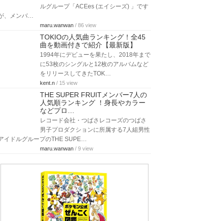
ルグループ「ACEes (エイシーズ) 」です
が、メンバ…
maru.wanwan
/ 86 view
TOKIOの人気曲ランキング！全45
曲を動画付きで紹介【最新版】
1994年にデビューを果たし、2018年まで
に53枚のシングルと12枚のアルバムなど
をリリースしてきたTOK…
kent.n
/ 15 view
THE SUPER FRUITメンバー7人の
人気順ランキング ！身長やカラー
などプロ…
レコード会社・つばさレコーズのつばさ
男子プロダクションに所属する7人組男性
アイドルグループのTHE SUPE…
maru.wanwan
/ 9 view