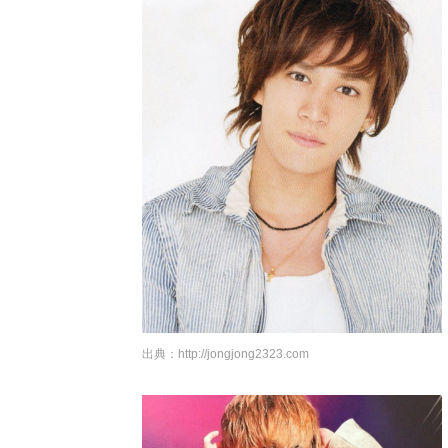
出典：
http://jongjong2323.com