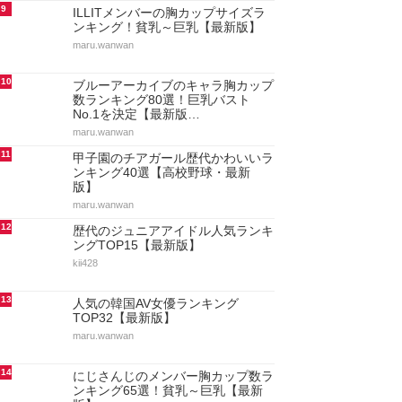
9
ILLITメンバーの胸カップサイズラ
ンキング！貧乳～巨乳【最新版】
maru.wanwan
10
ブルーアーカイブのキャラ胸カップ
数ランキング80選！巨乳バスト
No.1を決定【最新版…
maru.wanwan
11
甲子園のチアガール歴代かわいいラ
ンキング40選【高校野球・最新
版】
maru.wanwan
12
歴代のジュニアアイドル人気ランキ
ングTOP15【最新版】
kii428
13
人気の韓国AV女優ランキング
TOP32【最新版】
maru.wanwan
14
にじさんじのメンバー胸カップ数ラ
ンキング65選！貧乳～巨乳【最新