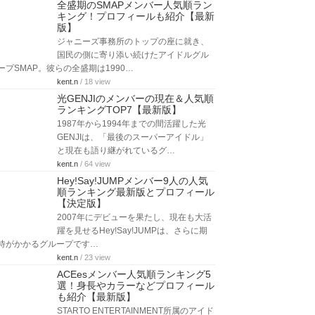
全盛期のSMAPメンバー人気順ラン
キング！プロフィールも紹介【最新
版】
ジャニーズ事務所のトップの座に就き、
国民の側に寄り添い続けたアイドルグル
ープSMAP。彼らの全盛期は1990…
kent.n
/ 18 view
光GENJIのメンバーの現在＆人気順
ランキングTOP7【最新版】
1987年から1994年までの間活躍した光
GENJIは、「最後のスーパーアイドル」
と現在も語り継がれているグ…
kent.n
/ 64 view
Hey!Say!JUMPメンバー9人の人気
順ランキング最新版とプロフィール
【決定版】
2007年にデビューを果たし、現在も大活
躍を見せるHey!Say!JUMPは、さらに期
待がかかるグループです…
kent.n
/ 23 view
ACEesメンバー人気順ランキング5
選！身長やカラーなどプロフィール
も紹介【最新版】
STARTO ENTERTAINMENT所属のアイド