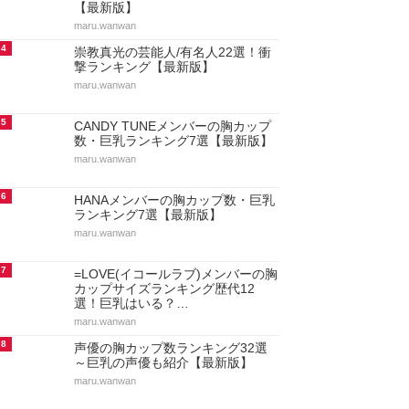
【最新版】
maru.wanwan
4
崇教真光の芸能人/有名人22選！衝
撃ランキング【最新版】
maru.wanwan
5
CANDY TUNEメンバーの胸カップ
数・巨乳ランキング7選【最新版】
maru.wanwan
6
HANAメンバーの胸カップ数・巨乳
ランキング7選【最新版】
maru.wanwan
7
=LOVE(イコールラブ)メンバーの胸
カップサイズランキング歴代12
選！巨乳はいる？…
maru.wanwan
8
声優の胸カップ数ランキング32選
～巨乳の声優も紹介【最新版】
maru.wanwan