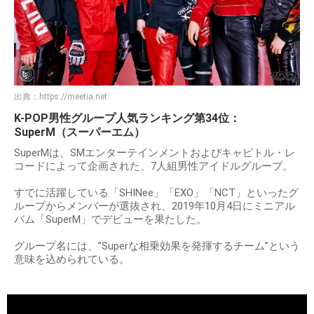
出典：
https://meetia.net
K-POP男性グループ人気ランキング第34位：
SuperM（スーパーエム）
SuperMは、SMエンターテインメントおよびキャピトル・レ
コードによって企画された、7人組男性アイドルグループ。
すでに活躍している「SHINee」「EXO」「NCT」といったグ
ループからメンバーが選抜され、2019年10月4日にミニアル
バム「SuperM」でデビューを果たした。
グループ名には、”Superな相乗効果を発揮するチーム”という
意味を込められている。