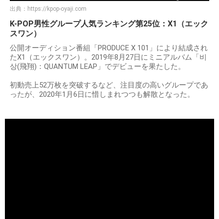
出典：
https://kpop-oyaji.com
K-POP男性グループ人気ランキング第25位：X1（エック
スワン）
公開オーディション番組「PRODUCE X 101」により結成され
たX1（エックスワン）。2019年8月27日にミニアルバム「비
상(飛翔)：QUANTUM LEAP」でデビューを果たした。
初動売上52万枚を突破するなど、注目度の高いグループであ
ったが、2020年1月6日に惜しまれつつも解散となった。