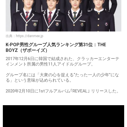
出典：
https://danmee.jp
K-POP男性グループ人気ランキング第31位：THE
BOYZ（ザボーイズ）
2017年12月6日に韓国で結成された、クラッカーエンターテ
インメント所属の男性11人アイドルグループ。
グループ名には「大衆の心を捉える“たった一人の少年”にな
る」という意味が込められている。
2020年2月10日に1stフルアルバム｢REVEAL｣ リリースした。