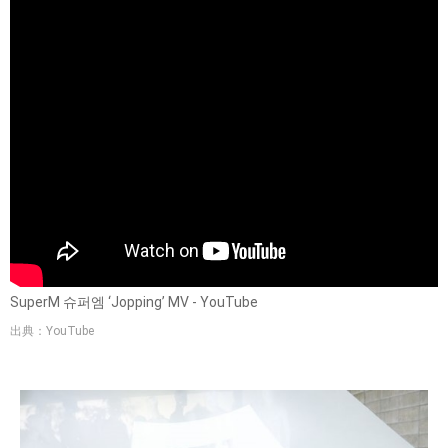
SuperM 슈퍼엠 ‘Jopping’ MV - YouTube
出典：YouTube