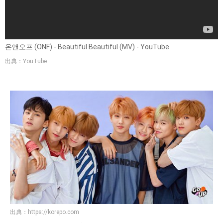
온앤오프 (ONF) - Beautiful Beautiful (MV) - YouTube
出典：YouTube
出典：
https://korepo.com