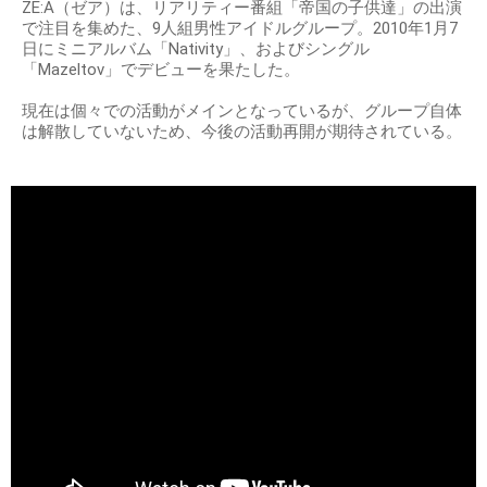
ZE:A（ゼア）は、リアリティー番組「帝国の子供達」の出演
で注目を集めた、9人組男性アイドルグループ。2010年1月7
日にミニアルバム「Nativity」、およびシングル
「Mazeltov」でデビューを果たした。
現在は個々での活動がメインとなっているが、グループ自体
は解散していないため、今後の活動再開が期待されている。