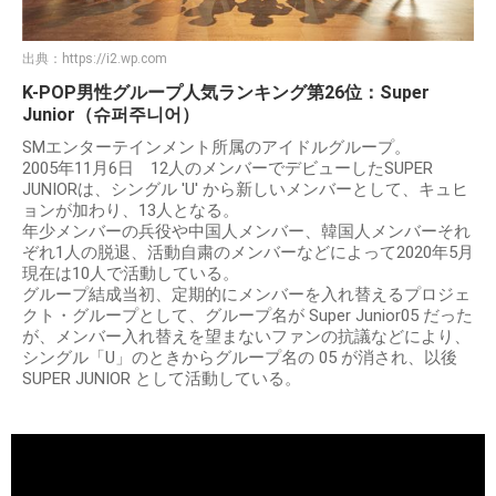
出典：
https://i2.wp.com
K-POP男性グループ人気ランキング第26位：Super
Junior（슈퍼주니어）
SMエンターテインメント所属のアイドルグループ。
2005年11月6日 12人のメンバーでデビューしたSUPER
JUNIORは、シングル 'U' から新しいメンバーとして、キュヒ
ョンが加わり、13人となる。
年少メンバーの兵役や中国人メンバー、韓国人メンバーそれ
ぞれ1人の脱退、活動自粛のメンバーなどによって2020年5月
現在は10人で活動している。
グループ結成当初、定期的にメンバーを入れ替えるプロジェ
クト・グループとして、グループ名が Super Junior05 だった
が、メンバー入れ替えを望まないファンの抗議などにより、
シングル「U」のときからグループ名の 05 が消され、以後
SUPER JUNIOR として活動している。