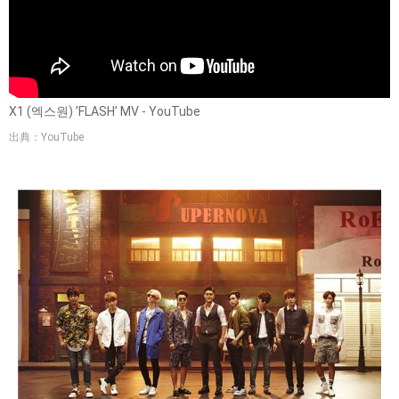
X1 (엑스원) ’FLASH’ MV - YouTube
出典：YouTube