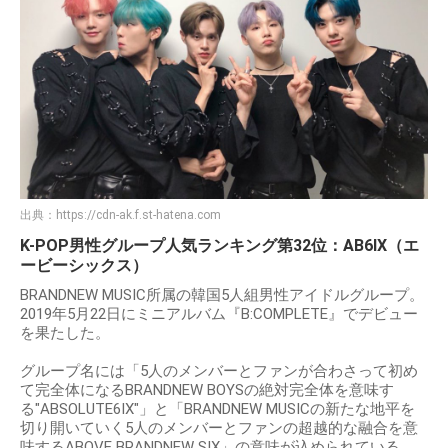
出典：
https://cdn-ak.f.st-hatena.com
K-POP男性グループ人気ランキング第32位：AB6IX（エ
ービーシックス）
BRANDNEW MUSIC所属の韓国5人組男性アイドルグループ。
2019年5月22日にミニアルバム『B:COMPLETE』でデビュー
を果たした。
グループ名には「5人のメンバーとファンが合わさって初め
て完全体になるBRANDNEW BOYSの絶対完全体を意味す
る"ABSOLUTE6IX"」と「BRANDNEW MUSICの新たな地平を
切り開いていく5人のメンバーとファンの超越的な融合を意
味するABOVE BRANDNEW SIX」の意味が込められている。