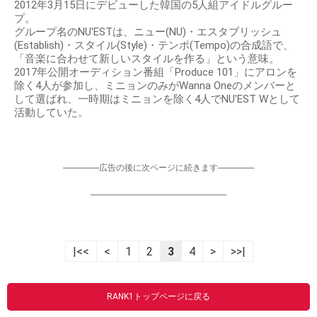
2012年3月15日にデビューした韓国の5人組アイドルグルー
プ。
グループ名のNU'ESTは、ニュー(NU)・エスタブリッシュ
(Establish)・スタイル(Style)・テンポ(Tempo)の合成語で、
「音楽に合わせて新しいスタイルを作る」という意味。
2017年公開オーディション番組「Produce 101」にアロンを
除く4人が参加し、ミニョンのみがWanna Oneのメンバーと
して選ばれ、一時期はミニョンを除く4人でNU'EST Wとして
活動していた。
-----------------広告の後に次ページに続きます-----------------
----------------------------------------------------------------
|<<
<
1
2
3
4
>
>>|
RANK1トップページに戻る