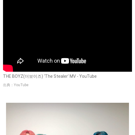
THE BOYZ(더보이즈) ‘The Stealer’ MV - YouTube
出典：YouTube