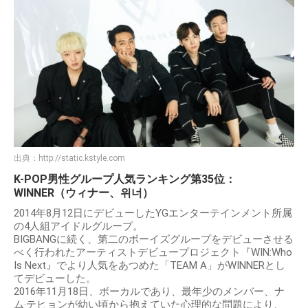
出典：
http://static.kstyle.com
K-POP男性グループ人気ランキング第35位：
WINNER（ウィナー、위너）
2014年8月12日にデビューしたYGエンターテインメント所属
の4人組アイドルグループ。
BIGBANGに続く、第二のボーイズグループをデビューさせる
べく行われたアーティストデビュープロジェクト『WIN:Who
Is Next』でより人気をあつめた「TEAM A」がWINNERとし
てデビューした。
2016年11月18日、ボーカルであり、最年少のメンバー、ナ
ム·テヒョンが幼い頃から抱えていた心理的な問題により、