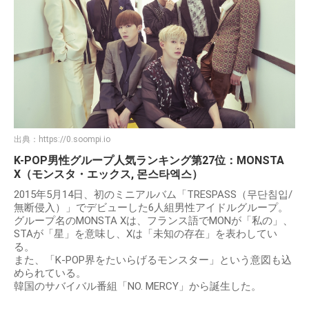
出典：
https://0.soompi.io
K-POP男性グループ人気ランキング第27位：MONSTA
X（モンスタ・エックス, 몬스타엑스）
2015年5月14日、初のミニアルバム「TRESPASS（무단침입/
無断侵入）」でデビューした6人組男性アイドルグループ。
グループ名のMONSTA Xは、フランス語でMONが「私の」、
STAが「星」を意味し、Xは「未知の存在」を表わしてい
る。
また、「K-POP界をたいらげるモンスター」という意図も込
められている。
韓国のサバイバル番組「NO. MERCY」から誕生した。