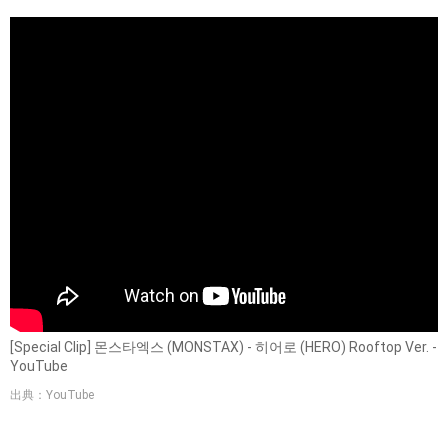
[Special Clip] 몬스타엑스 (MONSTAX) - 히어로 (HERO) Rooftop Ver. -
YouTube
出典：YouTube