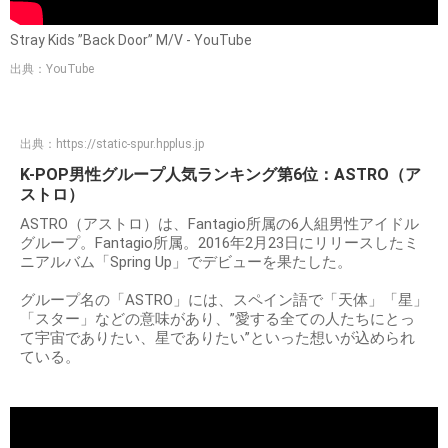
Stray Kids ”Back Door” M/V - YouTube
出典：YouTube
出典：
https://static-spur.hpplus.jp
K-POP男性グループ人気ランキング第6位：ASTRO（ア
ストロ）
ASTRO（アストロ）は、Fantagio所属の6人組男性アイドル
グループ。Fantagio所属。2016年2月23日にリリースしたミ
ニアルバム「Spring Up」でデビューを果たした。
グループ名の「ASTRO」には、スペイン語で「天体」「星」
「スター」などの意味があり、”愛する全ての人たちにとっ
て宇宙でありたい、星でありたい”といった想いが込められ
ている。