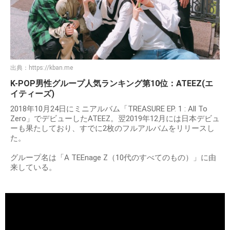
出典：
https://kban.me
K-POP男性グループ人気ランキング第10位：ATEEZ(エ
イティーズ)
2018年10月24日にミニアルバム「TREASURE EP. 1 : All To
Zero」でデビューしたATEEZ。翌2019年12月には日本デビュ
ーも果たしており、すでに2枚のフルアルバムをリリースし
た。
グループ名は「A TEEnage Z（10代のすべてのもの）」に由
来している。