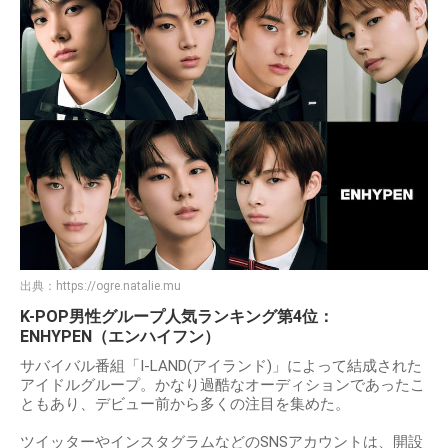
出典：
https://ogre.natalie.mu
K-POP男性グループ人気ランキング第4位：
ENHYPEN（エンハイフン）
サバイバル番組「I-LAND(アイランド)」によって結成された
アイドルグループ。かなり過酷なオーディションであったこ
ともあり、デビュー前から多くの注目を集めた。
ツイッターやインスタグラムなどのSNSアカウントは、開設