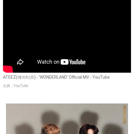
ATEEZ(에이티즈) - ’WONDERLAND’ Official MV - YouTube
出典：YouTube