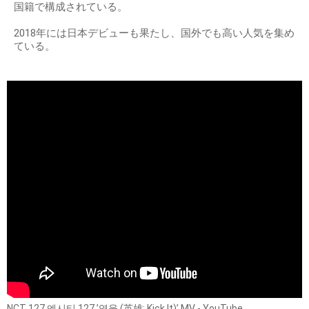
国籍で構成されている。
2018年には日本デビューも果たし、国外でも高い人気を集め
ている。
NCT 127 엔시티 127 ’영웅 (英雄; Kick It)’ MV - YouTube