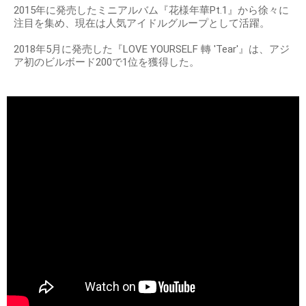
2015年に発売したミニアルバム『花様年華Pt.1』から徐々に
注目を集め、現在は人気アイドルグループとして活躍。
2018年5月に発売した『LOVE YOURSELF 轉 'Tear'』は、アジ
ア初のビルボード200で1位を獲得した。