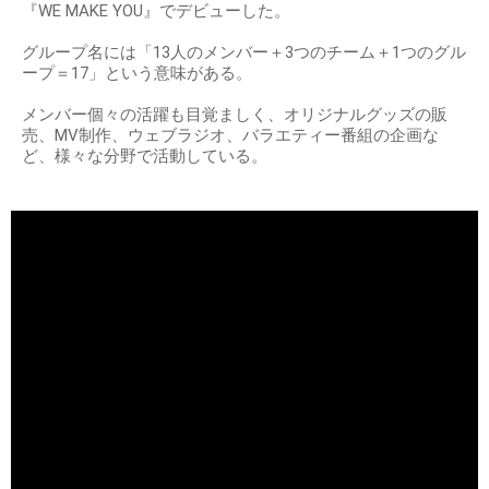
『WE MAKE YOU』でデビューした。
グループ名には「13人のメンバー＋3つのチーム＋1つのグル
ープ＝17」という意味がある。
メンバー個々の活躍も目覚ましく、オリジナルグッズの販
売、MV制作、ウェブラジオ、バラエティー番組の企画な
ど、様々な分野で活動している。